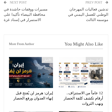
NEXT POST
PREV POST
تدشين فعاليات المهرجان
مسيرات ووقفات حاشدة في
الوطني للعسل اليمني في
محافظة البيضاء تأكيدا على
موسمه الثالث
الاستمرار في إسناد غزة
You Might Also Like
More From Author
أخبار محلية
الأخبار
12 عاماً من الاستنزاف..
إيران: هرمز لن يُفتح قبل
أرقام تكشف كلفة الحصار
إنهاء العدوان ورفع الحصار
ونهب الثروات