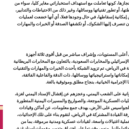
إنجازها، كونها تعاملت مع استهداف استخباراتي مغاير كليا، سواء من
 أو تطور تقنياتها ووسائلها، وغير ذلك من الاحتياطات والتدابير،
إمكانية إسقاطها، في حال وجودها فعلا، أي أنها خضعت لعمليات
أن تنصرف إليها الشكوك، أو تكشفها الصدفة أو الخبرات والمهارات
أعلى المستويات، وإشراف مباشر من قبل أقوى ثلاثة أجهزة
إسرائيلي والمخابرات السعودية، بالتعاون مع المخابرات البريطانية
ة في الرياض، تم تزويد الشبكة بأحدث الخبرات والمهارات والتقنيات
اتها واستراتيجياتها ووسائلها، ذات الدقة والفاعلية الفائقة،
لإجرامية الخيانية، بنجاح مطلق وموثوقية بالغة.
انية على الشعب اليمني، وعجزهم عن إفشال الإسناد اليمني لغزة،
ات العسكرية الموجعة، والصواريخ والمسيرات اليمنية المتطورة
اء والجواسيس على الأرض، بهدف جمع معلومات، عن أماكن وقيادات
فة القيادة المشتركة في الرياض، لتقوم بناء على تلك الإحداثيات،
ية اغتيالات واسعة، لقيادات عسكرية ومدنية مرموقة، بما من
ائها والنيل منهم، وقدرتها على اختراق وتدمير مقومات إسناد غزة،