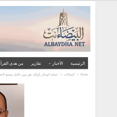
الرئيسية
الأخبار
تقارير
من هدى القرآن
Home
المقالات
عملية #ومكر_أولئك_هو_يبور تكامل ونضج التجربة