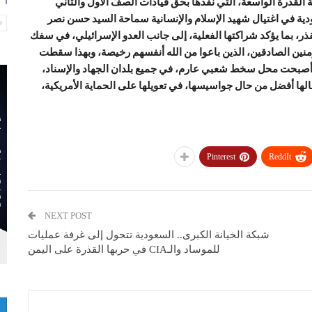
ة القذرة الواسعة، التي نفذها بحق قيادات الصف الأول والثاني
ودية في اغتيال شهيد الإسلام والإنسانية سماحة السيد حسن نصر
لقذر، بما يؤكد شراكتها الفعلية، إلى جانب العدو الإسرائيلي، في سفك
ؤمنين الصادقين، الذين باعوا من الله أنفسهم رخيصة، وبهذا سقطت
د أصبحت محل سخط شعبي عارم، في جميع بلدان الجهاد والإسناد،
الها أفضل من حال جواسيسها، في تعويلها على الحماية الأمريكية،
Pinterest
ReddIt
NEXT POST
شبكة الخيانة الكبرى.. السعودية تتحول إلى غرفة عمليات
للموساد والـCIA في حربها القذرة على اليمن