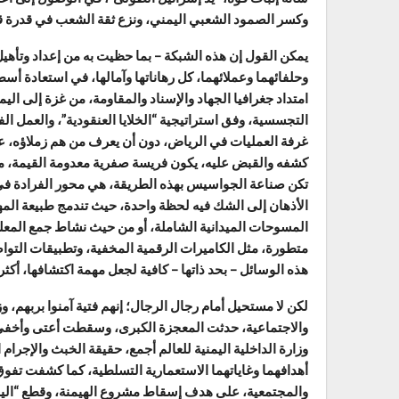
وكسر الصمود الشعبي اليمني، ونزع ثقة الشعب في قدرة قي
يمكن القول إن هذه الشبكة – بما حظيت به من إعداد وتأهيل 
وحلفائهما وعملائهما، كل رهاناتها وآمالها، في استعادة 
امتداد جغرافيا الجهاد والإسناد والمقاومة، من غزة إلى ال
التجسسية، وفق استراتيجية “الخلايا العنقودية”، والعمل ا
غرفة العمليات في الرياض، دون أن يعرف من هم زملاؤه، ع
كشفه والقبض عليه، يكون فريسة صفرية معدومة القيمة، من 
تكن صناعة الجواسيس بهذه الطريقة، هي محور الفرادة في 
الأذهان إلى الشك فيه لحظة واحدة، حيث تندمج طبيعة المه
المسوحات الميدانية الشاملة، أو من حيث نشاط جمع المعل
متطورة، مثل الكاميرات الرقمية المخفية، وتطبيقات التوا
هذه الوسائل – بحد ذاتها – كافية لجعل مهمة اكتشافها، أكث
لكن لا مستحيل أمام رجال الرجال؛ إنهم فتية آمنوا بربهم، 
والاجتماعية، حدثت المعجزة الكبرى، وسقطت أعتى وأخفى
وزارة الداخلية اليمنية للعالم أجمع، حقيقة الخبث والإجرا
أهدافهما وغاياتهما الاستعمارية التسلطية، كما كشفت تفوق 
والمجتمعية، على هدف إسقاط مشروع الهيمنة، وقطع “اليد الط