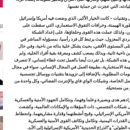
ادته، التي عجزت عن حماية نفسها.
وتقنيات – كانت الخيار الأكبر، الذي وضعت فيه أمريكا وإسرائيل
أسطورة الهيمنة، وخرافات التفوق الاستعماري، التي سقطت على
ال
يمن، ولذلك عملت هذه القوى وحلفاؤها، على إعداد الشبكة
لفردي المعزول، حيث يرتبط كل فرد رأسيا، بمسؤوله المباشر في
لى المستوى الأفقي، بحيث يشكل خلية بذاته من ناحية، وفي حال
ناحية ثانية، وبذلك يصعب كشف ومعرفة بقية أفراد الخلية، ولم
هذه الشبكة، بل تفردت أيضا بالعمل تحت غطاء إنساني، لا تنصرف
مة الاستخبارية، بطبيعة العمل في المجال الإنساني، سواء في مجال
ومات المطلوبة، بالإضافة إلى تزويدها بتقنيات ووسائل تجسسية
صل الخاصة، وشبكات الواي فاي والإنترنت الفضائي، وكل واحدة من
ر من مستحيلة.
وزادهم هدى وبصيرة وعلما وفهما، وبتكامل الجهود الأمنية والعسكرية
 شبكات التجسس، ذات المؤهلات والإمكانات العالمية، وكشفت
م الأمريكي الإسرائيلي، وقبح أنشطتهما وقذارة مشاريعهما، وانحطاط
القدرات اليمنية، وتكامل وتكاتف القوى الأمنية والعسكرية
ولى” و”الذراع الحديدية” الأمريكية الإسرائيلية إلى الأبد.