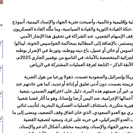
ية وإقليمية وعالمية، وأصبحت تجربة الجهاد والإسناد اليمنية، أنموذج
من
نكة القيادة الثورية والقيادة السياسية، وما مثَّله القادة العسكريون
قف الإسهام الشعبي، عند الشراكة في تحقيق هذا الإنجاز الأمني
مستمر، بالإضافة إلى المطالبة بمحاكمة الجواسيس الخونة، لينالوا
اسوس أو خائن أو عميل، باع دينه ووطنه، وتورط في الإضرار بوطنه
وأهله، واستجابة لتلك المطالب الشعبية، عقدت المحكمة الجزائية المتخصصة بالأمانة، في التاسع من نوفمبر الجاري 2025م،
مريكا وإسرائيل والسعودية تصمت، ذهولا ورعبا من هول الضربة
مته بصمت، دون أدنى تعليق أو إدانة أو تنديد، كما هي عادتهم عند
 غير أن صمتهم هذه المرة، دليل على اعترافهم الضمني، بتبعية
الها الإجرامية، ضد اليمن أرضا وإنسانا، وهو ما أثار غضبا شعبيا
ية متكررة، باستئناف العمليات العسكرية البحرية، لتأديب ثنائي
ري مع العدو السعودي، الذي خان اتفاق وقف التصعيد، ومضى إلى ما
ف العدو الإسرائيلي، في حربه على غزة، وسعيه لتصفية القضية
د محور الجهاد والإسناد، وتقديمه مختلف أشكال الدعم والإسناد،