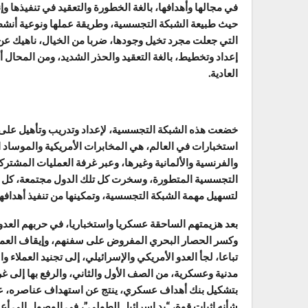
في مجالها وأهدافها، بالغة الخطورة والتعقيد في تنفيذها و
حيث طبيعة الشبكة التجسسية، وطريقة عملها ونوعية أنشطتها،
التي جعلت مجرد تخيل وجودها، ضربا من الخيال، ناهيك عن 
إعداد وتخطيط، بالغة التعقيد والحذر الشديد، ومن المحال 
العادية.
خضعت هذه الشبكة التجسسية، لإعداد وتدريب وتأهيل على 
استخبارات في العالم، هي المخابرات الأمريكية والموساد ال
والفرنسية والألمانية وغيرها، وعبر غرفة العمليات المشترك
التجسسية المتطورة، وسخرت كل تلك الدول مجتمعة، كل إمكان
لتسهيل مهمة الشبكة التجسسية، وتمكينها من تنفيذ أهدافها ا
بعد هزيمتهم الساحقة عسكريا واستخباريا، في حربهم العدو
وكسر الحصار البحري المفروض على سفنهم، وإيقاف العملي
تباعا، لجأ العدو الأمريكي والإسرائيلي، إلى تجنيد العمل
مدنية وعسكرية، من الصف الأول والثاني، والرفع بها إلى غر
بتشكيل بنك أهداف عسكري، ينتج عن استهداف عناصره، عمل
شأنه إثبات قوة، “يد إسرائيل الطولى”، في الوصول إلى أعد