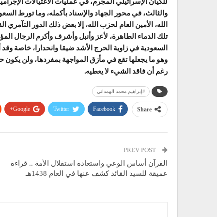
للكيان الإسرائيلي المجرم، في عمليات الاغتيالات الإجرامي
والثالث، في محور الجهاد والإسناد بأكمله، وما تورط السع
الله، الأمين العام لحزب الله، إلا بعض ذلك الدور التآمري ا
تلك الدماء الطاهرة، لأعز وأنبل وأشرف وأكرم الرجال الم
السعودية في زاوية الحرج الأشد ضيقا وانحدارا، خاصة وق
وهو ما يجعلها تقع في مأزق المواجهة بمفردها، ولن يكون ح
رغم أن فاقد الشيء لا يعطيه.
#إبراهيم محمد الهمداني
Google+
Twitter
Facebook
Share
PREV POST
القرآن أساس الوعي واستعادة استقلال الأمة .. قراءة
عميقة للسيد القائد كشف عنها في العام 1438هـ