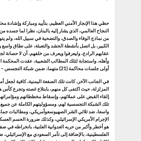
حظي هذا الإنجاز الأمني العظيم، بتأييد ومباركة وإشادة محل
النجاح العالمي، الذي يشار إليه بالبنان، نظرا لما جسده من ح
من نماذج الوفاء والصدق، والتضحية في سبيل الله، ولم يتو
الكبير، بل اتصل بأنشطة الحشد والتعبئة، على نطاق واسع و
عقابهم الرادع، وليعرفوا ويعرف من خلفهم، أن لا حصانة لج
أولى جلسات محاكمة (21) متهما، ضمن شبكة التجسس – الآنفة الذكر – التابعة لغرفة العمليات المشتركة في الرياض.
في الجانب الآخر، كانت تلك الصفعة اليمنية، كافية لجعل أ
المزلزلة، حيث اكتفى كل منهم، بابتلاع غصته وتجرع كأس هزي
إلقاء القبض على عملائهم، وإسقاط مخططاتهم ومؤامراتهم،
تلك الشبكة التجسسية لهم، ومسؤوليتهم الكاملة عن جميع أعم
واسعا، ضد ثلاثي الشر الصهيوسعوأمريكي، ومطالبات جماهير
الإجرام الأمريكي الإسرائيلي، وكذلك ضرورة الحسم العسك
هو أخطر وأكبر من حربه العدوانية العلنية، بانخراطه في ص
الفلسطينية، بالإضافة إلى تآمر السعودي مع الإسرائيلي، ض