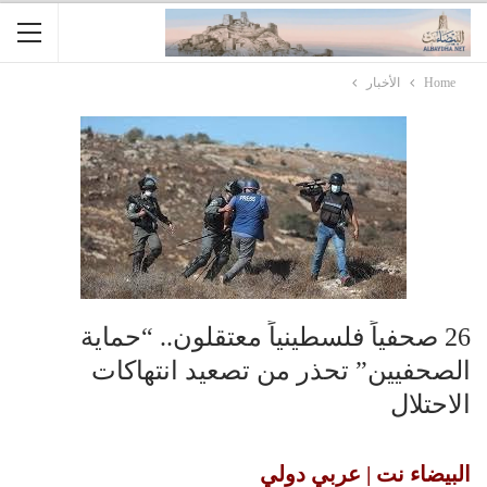
Home
الأخبار
26 صحفياً فلسطينياً معتقلون.. “حماية
الصحفيين” تحذر من تصعيد انتهاكات
الاحتلال
البيضاء نت | عربي دولي