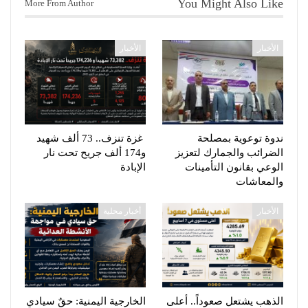
You Might Also Like
More From Author
الأخبار
الأخبار
ندوة توعوية بمصلحة
غزة تنزف.. 73 ألف شهيد
الضرائب والجمارك لتعزيز
و174 ألف جريح تحت نار
الوعي بقانون التأمينات
الإبادة
والمعاشات
الأخبار
أخبار محلية
الذهب يشتعل صعوداً.. أعلى
الخارجية اليمنية: حقٌ سيادي