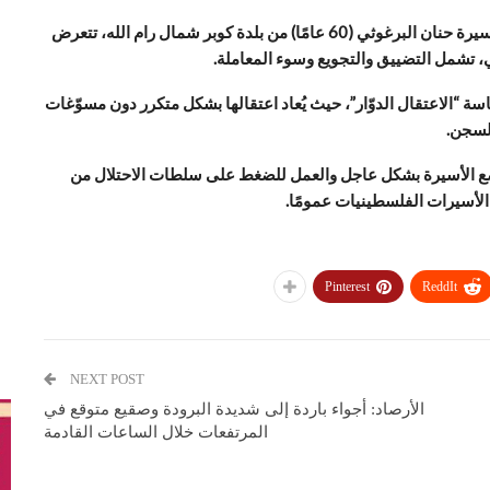
أفاد مكتب إعلام الأسرى الفلسطيني، اليوم الثلاثاء، بأن الأسيرة حنان البرغوثي (60 عامًا) من بلدة كوبر شمال رام الله، تتعرض
، تشمل التضييق والتجويع وسوء المعاملة.
 “الاعتقال الدوّار”، حيث يُعاد اعتقالها بشكل متكرر دون مسوّغات
السجن.
ضع الأسيرة بشكل عاجل والعمل للضغط على سلطات الاحتلال من
الأسيرات الفلسطينيات عمومًا.
Pinterest
ReddIt
NEXT POST
الأرصاد: أجواء باردة إلى شديدة البرودة وصقيع متوقع في
المرتفعات خلال الساعات القادمة