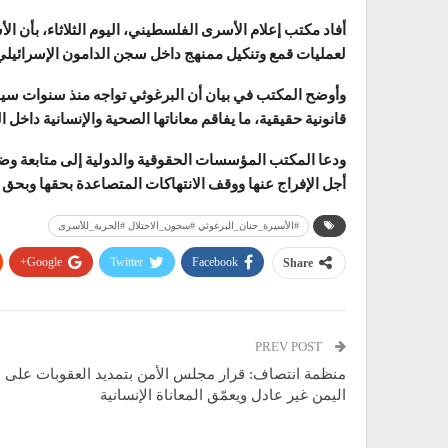
لعمليات قمع وتنكيل ممنهج داخل سجن الدامون الإسرائيلي
وأوضح المكتب في بيان أن البرغوثي تواجه منذ سنوات سياسة
قانونية حقيقية، ما يفاقم معاناتها الصحية والإنسانية داخل 
ودعا المكتب المؤسسات الحقوقية والدولية إلى متابعة و
أجل الإفراج عنها ووقف الانتهاكات المتصاعدة بحقها وبحق 
#الأسيرة_حنان_البرغوثي #سجون_الاحتلال #الحرية_للأسرى
Google+
Twitter
Facebook
Share
PREV POST
منظمة انتصاف: قرار مجلس الأمن بتمديد العقوبات على
اليمن غير عادل ويعمّق المعاناة الإنسانية