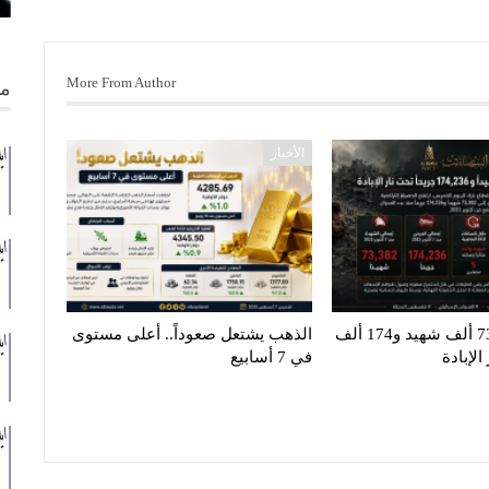
More From Author
من
الأخبار
غزة تنزف.. 73 ألف شهيد و174 ألف
الذهب يشتعل صعوداً.. أعلى مستوى
لإبادة
في 7 أسابيع