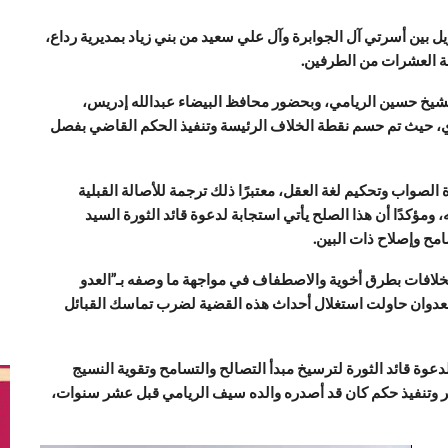
 بين أسرتي آل الجوابرة وآل علي سعيد من بني زياد بمديرية رداع،
شيخ حسين الريامي، وبحضور محافظ البيضاء عبدالله إدريس،
زي، حيث تم حسم نقطة الخلاف الرئيسة وتنفيذ الحكم القاضي بفصل
لصواب وتحكيم لغة العقل، معتبرًا ذلك ترجمة للأصالة القبلية
 ومؤكدًا أن هذا الصلح يأتي استجابة لدعوة قائد الثورة السيد
مح وإصلاح ذات البين.
لخلافات بطرق أخوية والاصطفاف في مواجهة ما وصفه بـ”العدو
 العدوان حاولت استغلال أحداث هذه القضية لضرب تماسك القبائل
دعوة قائد الثورة لترسيخ مبدأ التصالح والتسامح وتقوية النسيج
ظر وتنفيذ حكم كان قد أصدره والده سيف الريامي قبل عشر سنوات،