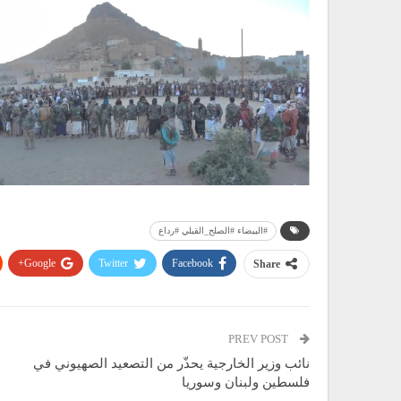
#البيضاء #الصلح_القبلي #رداع
Google+
Twitter
Facebook
Share
PREV POST
نائب وزير الخارجية يحذّر من التصعيد الصهيوني في
فلسطين ولبنان وسوريا