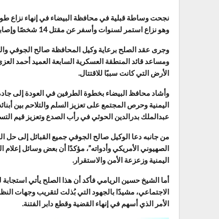
نجحت وساطة قبلية في محافظة البيضاء في إنهاء نزاع طويل
وهو نزاع استمر لسنوات وأسفر عن مقتل 14 شخصًا وإصابة العشرات من الطرفين.
وجرى عقد الصلح برعاية وكيل المحافظة صالح الجوفي وال
ومساعد قائد المنطقة العسكرية السابعة العميد أحمد الع
الأرض التي كانت سببًا للاقتتال.
وأشاد محافظ البيضاء بخطوة الطرفين في العودة إلى جادة ا
اليمنية وحرص المجتمع على تعزيز السلم والتلاحم بين أبنائه،
عبدالملك بدرالدين الحوثي في رأب الصدع وتعزيز قيم التسا
من جانبه دعا الوكيل صالح الجوفي جميع القبائل إلى حل ا
الصهيوني الأمريكي وأدواته”، مؤكدًا أن بعض وسائل إعلام
اليمنية وزعزعة الأمن والاستقرار.
أما الشيخ حسين الريامي فأكد أن هذا الصلح يأتي استجابة ل
الاجتماعي، مشيدًا بالجهود التي بُذلت لتقريب وجهات الن
الأمر الذي أسهم في إنهاء القضية وقطع دابر الفتنة.