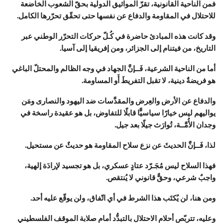
فمن الناحية القانونية، تقرّ المواثيق الدولية بحقّ الشعوب الخاضعة
للاحتلال في المقاومة والدفاع عن نفسها حتى تحقّق تحرّرها الكامل.
وقد كانت هذه المبادئ حاضرة في كُـلّ حركات التحرّر الوطني عبر
التاريخ، من فيتنام إلى الجزائر، ومن إفريقيا إلى آسيا.
أما من الناحية الشرعية، فَــإنَّ الجهاد في وجه الظالم والمحتلّ الباغي
هو فريضةٌ دينية، لا تقبل التفريطَ أَو المساومة.
والدفاع عن الأرض والعِرض والمقدَّسات ضد اليهود والنصارى ومَن
يواليهم ليس خيارًا سياسيًّا قابلًا للتفاوض، بل هو عقيدة راسخة في
وجدان الأُمَّــة، تُوارَث جيلًا بعد جيل.
لذا، فَــإنَّ الحديثَ عن نزع سلاح المقاومة هو حديثٌ عن مستحيل.
فهذا السلاح ليس مُجَـرّد عتادٍ عسكري، بل هو تجسيد لإرادَة إلهية،
واجبٌ شرعي، وحقٌّ قانوني لا يُنتقص.
ومن هنا، لن يُكتَب هذا الشرط في أي اتّفاق، ولن يوقّع عليه أحد.
وعليه، تتربّص أحلام الاحتلال بالتبدُّد أمام صلابة الموقف الفلسطيني