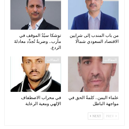
من باب المندب إلى شرايين
توشكا سيّدُ الموقف في
الاقتصاد السعودي شمالًا
مأرب.. وضربةٌ تُجدِّد معادلةَ
الردع.
المقالات
المقالات
علماء اليمن.. كلمةُ الحق في
في محراب الاصطفاف
مواجهة الباطل
الإلهي ومعية الرعاية
NEXT
PREV