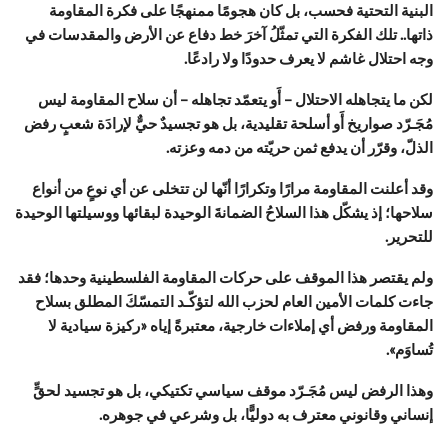
البنية التحتية فحسب، بل كان هجومًا ممنهجًا على فكرة المقاومة
ذاتها.. تلك الفكرة التي تمثّلُ آخرَ خط دفاع عن الأرض والمقدسات في
وجه احتلال غاشم لا يعرف حدودًا ولا رادعًا.
لكن ما يتجاهله الاحتلال – أَو يتعمّد تجاهله – أن سلاح المقاومة ليس
مُجَـرّد صواريخ أَو أسلحة تقليدية، بل هو تجسيدٌ حيٌّ لإرادَة شعبٍ رفض
الذلّ، وقرّر أن يدفع ثمن حريّته من دمه وعزته.
وقد أعلنت المقاومة مرارًا وتكرارًا أنّها لن تتخلى عن أي نوعٍ من أنواع
سلاحها؛ إذ يشكّل هذا السلاحُ الضمانةَ الوحيدة لبقائها ووسيلتها الوحيدة
للتحرير.
ولم يقتصر هذا الموقف على حركات المقاومة الفلسطينية وحدها؛ فقد
جاءت كلمات الأمين العام لحزب الله لتؤكّـد التمسّكَ المطلق بسلاح
المقاومة ورفض أي إملاءات خارجية، معتبرةً إياه «ركيزة سيادية لا
تُساوَم».
وهذا الرفض ليس مُجَـرّد موقف سياسي تكتيكي، بل هو تجسيد لحقٍّ
إنساني وقانوني معترف به دوليًّا، بل وشرعي في جوهره.