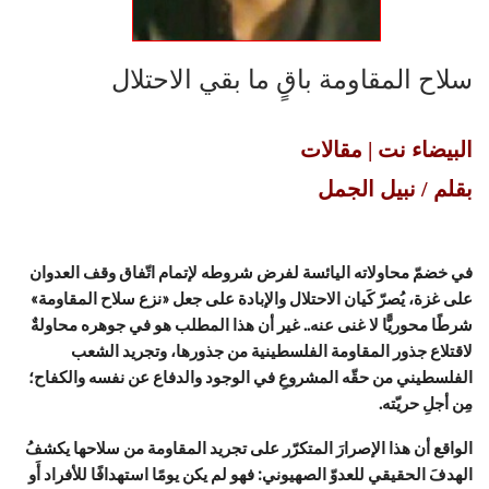
سلاح المقاومة باقٍ ما بقي الاحتلال
البيضاء نت | مقالات
بقلم / نبيل الجمل
في خضمّ محاولاته اليائسة لفرض شروطه لإتمام اتّفاق وقف العدوان
على غزة، يُصرّ كَيان الاحتلال والإبادة على جعل «نزع سلاح المقاومة»
شرطًا محوريًّا لا غنى عنه.. غير أن هذا المطلب هو في جوهره محاولةٌ
لاقتلاع جذور المقاومة الفلسطينية من جذورها، وتجريد الشعب
الفلسطيني من حقّه المشروعِ في الوجود والدفاع عن نفسه والكفاح؛
مِن أجلِ حريّته.
الواقع أن هذا الإصرارَ المتكرّر على تجريد المقاومة من سلاحها يكشفُ
الهدفَ الحقيقي للعدوّ الصهيوني: فهو لم يكن يومًا استهدافًا للأفراد أَو