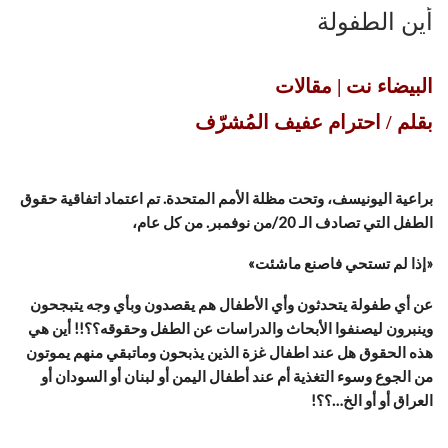
أين الطفولة
البيضاء نت | مقالات
بقلم / احترام عفيف المُشرّف
براعية اليونيسف، وتحت مظلة الأمم المتحدة. تم اعتماد اتفاقية حقوق
الطفل التي تصادف الـ 20/من نوفمبر. من كل عام،
«إذا لم تستحي فاصنع ماشئت»
عن أي طفولة يتحدثون وأي الأطفال هم يقصدون وبأي وجه يتبجحون
وينبرون ليصنفوا الأبحاث والدراسات عن الطفل وحقوقه؟؟!! أين هي
هذه الحقوق هل عند اطفال غزة الذين يذبحون وماتبقي منهم يموتون
من الجوع وسوء التغذية أم عند أطفال اليمن أو لبنان أو السودان أو
العراق أو أو الخ…؟؟!