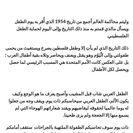
وليتم محاكمة العالم أجمع من تاريخ 1954 الذي أُقر به يوم الطفل
ويسأل مالذي قمتم به منذ ذلك التاريخ وإلى اليوم لحماية الطفل
الفلسطيني.
ذلك التاريخ الذي لم يأتِ إلا وطفل فلسطين يصرخ ويستغيث من يحمى
طفولتي وإلى الًيَوُم وهو يقتل ويعنف ويحاصر وتلاه بقية أطفال العرب ؛
بل على العكس كانت الأمم المتحدة هي المسبب الرئيسي لما حصل
ويحصل لكل الأطفال
الطفل العربي شاب قبل المشيب وأصبح يعرف ما هو الوجع وكيف
يكون الألم، الطفل العربي سيحاسبكم ذات يوم. ويقف وجه من جعلوا
له يوما عالميا لحقوقه ليقاضيهم ويفند شعاراتهم الهوجاء التي لم
يسمع منها إلا الجعجة ولم يرى طحينا.
ذات يوم سوف تحاسبكم الطفولة الملتهبة بالجراحات ستقف أمامكم