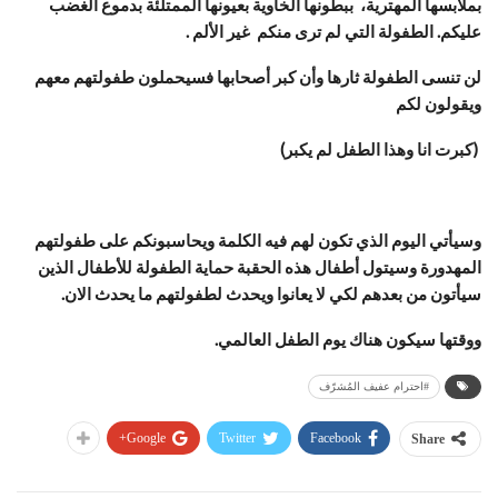
بملابسها المهترية، ببطونها الخاوية بعيونها الممتلئة بدموع الغضب
عليكم. الطفولة التي لم ترى منكم غير الألم .
لن تنسى الطفولة ثارها وأن كبر أصحابها فسيحملون طفولتهم معهم
ويقولون لكم
(كبرت انا وهذا الطفل لم يكبر)
وسيأتي اليوم الذي تكون لهم فيه الكلمة ويحاسبونكم على طفولتهم
المهدورة وسيتول أطفال هذه الحقبة حماية الطفولة للأطفال الذين
سيأتون من بعدهم لكي لا يعانوا ويحدث لطفولتهم ما يحدث الان.
ووقتها سيكون هناك يوم الطفل العالمي.
#احترام عفيف المُشرّف
Google+
Twitter
Facebook
Share