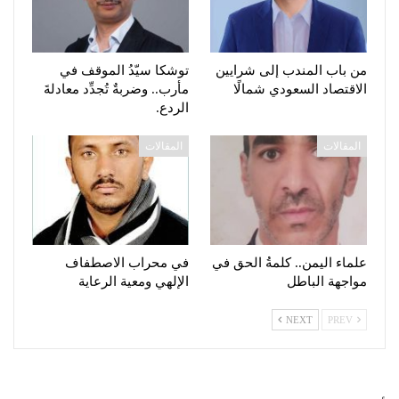
من باب المندب إلى شرايين
توشكا سيّدُ الموقف في
الاقتصاد السعودي شمالًا
مأرب.. وضربةٌ تُجدِّد معادلةَ
الردع.
المقالات
المقالات
علماء اليمن.. كلمةُ الحق في
في محراب الاصطفاف
مواجهة الباطل
الإلهي ومعية الرعاية
NEXT
PREV