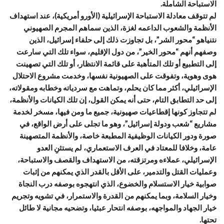
الاستباحة الشاملة.
لم تتوقف معادلة الاستباحة الإسرائيلية (الأورو أمريكية)، عند استهداف
الأنظمة والشعوب الداعمه لغزة، الذين سماهم المجرم الصهيوني
نتنياهو “محور الشر”، بل تجاوزت ذلك إلى حلفاء إسرائيل، الذين
وصفهم أنهم “محور الخير”، من دول الإقليم، سواء تلك التي سارعت
إلى التطبيع أو تلك المتأهبة على قائمة الانتظار، أو تلك التي تصهينت
هوى وهوية، وتفوقت على الصهيونية نفسها، وخدمت مشروع الاحتلال
الإسرائيلي، أكثر مما كان يحلم، وتماهت مع سردياته وخطابه ومقولاته،
إلى حد التطابق التام، حتى أنه يمكن القول، إن تلك الكيانات والأنظمة،
لم تتجاوز كونها إقطاعيات صهيونية، جميع ما ومن فيها، مسخر لخدمة
مشاريع “شعب ودولة إسرائيل”، وهو ما تجلى على أرض الواقع، في
صورة ودور الكيانات الوظيفية المطبعة خاصة، والأنظمة المتصهينة
عامة، وخلافا للمعتاد في العرف الاستعماري، لم يستثنِ العدو
الإسرائيلي، عملاءه ومرتزقته، من الاستهداف والقصف والاستباحة،
وعمليات القتل والتدمير، على الأقل بالقدر الذي يمكنهم من إثبات
صوابية خيار الاستسلام والخضوع، الذي انتهجوه بوصفه درب النجاة
وخيار السلامة، وبما يمكنهم من القدرة والاستمرار، في تشويه وتجريم
خيار الجهاد والمواجهه، بوصفه انتحار عبثيا، وتضحيه مجانية لا طائل
تحتها.