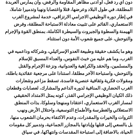
دون أي رد فعل، أو أدنى مظاهر المقاومة والرفض، وأن يمارس العربدة
المطلقة، في طول البلاد وعرضها، قتلا واغتصابا ونهبا وتدميرا شاملا،
في إطار دوره الوظيفي الاجرامي الارتزاقي، خدمة لمشروع الغرب
الاستعماري، القائم على تثبيت معادلة الاستباحة المطلقة، وفرض
الهيمنة والسطوة والجبروت والسيطرة الكاملة، بمنطق القوة والإجرام
والتوحش، على جميع شعوب الأمة دون استثناء.
وهو ما يكشف حقيقة وطبيعة العدو الإسرائيلي، وشركائه وداعميه في
الغرب، وما هم عليه من خبث النفوس، والعداء المسبق للإسلام
والمسلمين، والحقد والكراهية والعدوانية، ونزعة الإجرام والقتل
والتوحش، واستباحة الآخر مطلقا، استنادا على مرجعية عقائدية باطلة،
ومقولات فكرية وثقافية عنصرية فاسدة، تسقط مزاعم وشعارات
الغرب الحضاري، المنافية لدوره الداعم والمشارك، لعصابات وقطعان
ذلك الكيان الوظيفي الإجرامي القذر، كونه يمثل الامتداد الحقيقي
لمسار الغرب الاستعماري، اعتقادا ومنهجا وسلوكا، بذات المنطق
الاستعلائي والغطرسة والأطماع التوسعية، واحتلال الأرض ونهب
الثروات والخيرات والمقدرات، وعدم الاكتفاء بحرمان الشعوب منها،
بل بالسعي إلى قتلها وإبادتها بالمجازر الجماعية، وتدمير كل مقومات
الحياة، بالاضافة إلى استباحة المقدسات وانتهاكها، في سياق