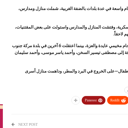
تحام واسعة في عدة بلدات بالضفة الغربية، شملت منازل ومدارس،
عسكرية، وفتشت المنازل والمدارس واستولت على بعض المقتنيات،
وفي بيت لحم، اعتقلت قوات الاحتلال 6 مواطنين خلال اقتحام مخيمي عايدة والعزة، بينما اعتقلت 6 آخرين في بلدة مركة جنوب
ضافة إلى مصطفى تيسير السخن، وأحمد ياسر موسى، وأحمد سليمان
اعات الفجر، أجبرت القوات السكان—including الأطفال—على الخروج في البرد والمطر، وداهمت منازل أسرى
Pinterest
ReddIt
NEXT POST