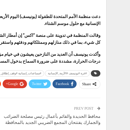
دعت منظمة الأمم المتحدة للطفولة (يونيسف) اليوم الأربعا
الإنسانية مع حلول موسم الشتاء.
وقالت المنظمة في تدوينة على منصة “اكس” إن أمطار الشت
كل شيء، بما في ذلك منازلهم وممتلكاتهم ودفئهم واستقرا
وأكدت يونيسف أن العديد من النازحين يعيشون في خيام مؤق
درجات الحرارة، مشددة على ضرورة السماح بدخول المساعدا
#غزة #يونيسف #الأزمة_الإنسانية
#مساعدات_إنسانية #وقف_إطلاق_ال
Google+
Twitter
Facebook
Share
PREV POST
محافظ الحديدة والقائم بأعمال رئيس مصلحة الضرائب
والجمارك يفتتحان المجمع الضريبي الجديد بالمحافظة