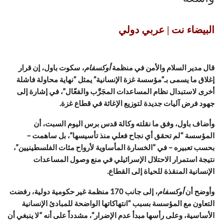
البيضاء نت | عربي دولي
قال مدير السلام والأمن في منظمة
أوكسفام
، سكوت باول، إن قرار
إغلاق ما يسمى بـ”مؤسسة غزة الإنسانية” يمثل “نهاية محاولة فاشلة
أخرى لاستبدال نظام المساعدات المجَرَّب والفعّال”، في إشارة إلى
جهود فرض آليات جديدة لتوزيع الإغاثة في قطاع غزة.
وأضاف باول، وفق ما نقلته وكالة قدس برس اليوم السبت، أن
المؤسسة “لم تحقق أي نجاح فعلي منذ تأسيسها”، بل ساهمت –
بحسب تعبيره – في “الخسارة المأساوية لأرواح مئات الفلسطينيين”،
نتيجة استمرار الاحتلال الإسرائيلي في منع وصول المساعدات
الإنسانية المنقذة للحياة إلى القطاع.
وأوضح أن
أوكسفام
، إلى جانب 170 منظمة غير حكومية دولية، رفضت
التعاون مع المؤسسة بسبب “انتهاكاتها الواضحة للمبادئ الإنسانية
الأساسية، وعلى رأسها مبدأ عدم الإضرار”، مشدداً على أنه “لا ينبغي أن