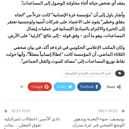
يفقد أي شخص حياته أثناء محاولته الوصول إلى المساعدات”.
وأشار باول إلى أن “مؤسسة غزة الإنسانية” كانت جزءاً من “اتجاه
مقلق وخطير” يقوم على الاعتماد على شركات أمنية ولوجستية تفتقر
إلى الخبرة والالتزام بالمبادئ الإنسانية في عمليات إيصال
المساعدات، وهو ما أدى – وفق قوله – إلى نتائج “كارثية” على الأرض.
وكان المكتب الإعلامي الحكومي في غزة قد أكد، في بيان صحفي
الثلاثاء الماضي، أن المؤسسة كانت “غطاءً إنسانياً مضللاً”، وأنها حولت
نقاط توزيع المساعدات إلى “مصائد للموت والقتل الجماعي”.
#غزة #المساعدات_الإنسانية #أوكسفام
Google+
Twitter
Facebook
Share
NEXT POST
PREV POST
يونيسف: سوء التغذية وتدهور
نادي الأسير: اعتقالات إسرائيلية
الوضع الصحي في غزة ينذران
تفوق المعلن… مئات