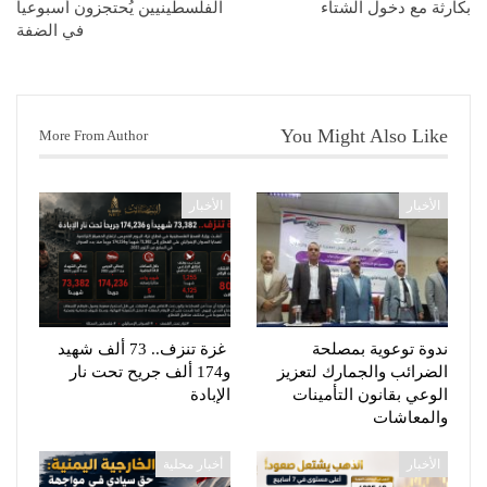
بكارثة مع دخول الشتاء
الفلسطينيين يُحتجزون أسبوعياً
في الضفة
You Might Also Like
More From Author
الأخبار
الأخبار
ندوة توعوية بمصلحة
غزة تنزف.. 73 ألف شهيد
الضرائب والجمارك لتعزيز
و174 ألف جريح تحت نار
الوعي بقانون التأمينات
الإبادة
والمعاشات
الأخبار
أخبار محلية