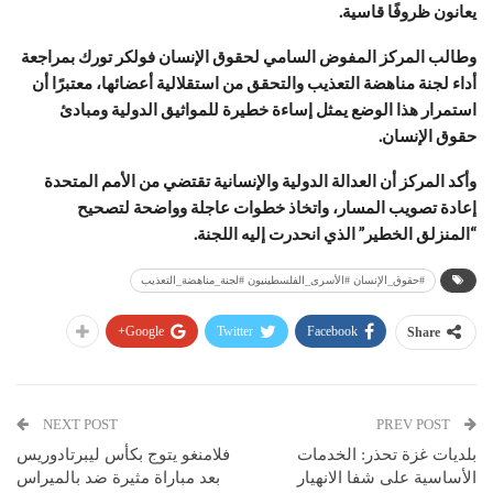
يعانون ظروفًا قاسية.
وطالب المركز المفوض السامي لحقوق الإنسان فولكر تورك بمراجعة
أداء لجنة مناهضة التعذيب والتحقق من استقلالية أعضائها، معتبرًا أن
استمرار هذا الوضع يمثل إساءة خطيرة للمواثيق الدولية ومبادئ
حقوق الإنسان.
وأكد المركز أن العدالة الدولية والإنسانية تقتضي من الأمم المتحدة
إعادة تصويب المسار، واتخاذ خطوات عاجلة وواضحة لتصحيح
“المنزلق الخطير” الذي انحدرت إليه اللجنة.
#حقوق_الإنسان #الأسرى_الفلسطينيون #لجنة_مناهضة_التعذيب
Google+
Twitter
Facebook
Share
NEXT POST
PREV POST
بلديات غزة تحذر: الخدمات
فلامنغو يتوج بكأس ليبرتادوريس
الأساسية على شفا الانهيار
بعد مباراة مثيرة ضد بالميراس