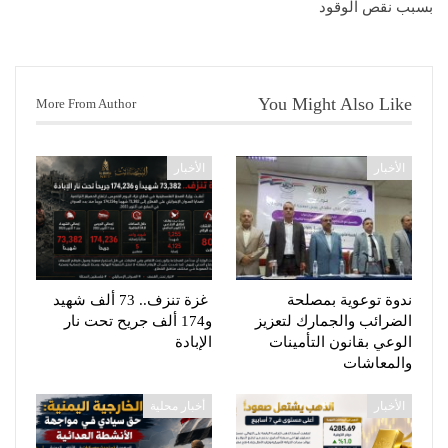
بسبب نقص الوقود
You Might Also Like
More From Author
الأخبار
الأخبار
ندوة توعوية بمصلحة
غزة تنزف.. 73 ألف شهيد
الضرائب والجمارك لتعزيز
و174 ألف جريح تحت نار
الوعي بقانون التأمينات
الإبادة
والمعاشات
الأخبار
أخبار محلية