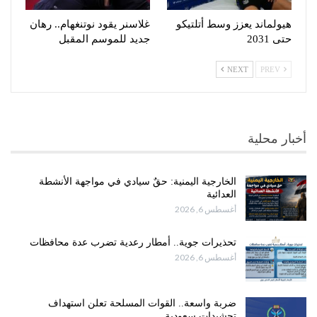
هيولماند يعزز وسط أتلتيكو
غلاسنر يقود نوتنغهام.. رهان
حتى 2031
جديد للموسم المقبل
NEXT
PREV
أخبار محلية
الخارجية اليمنية: حقٌ سيادي في مواجهة الأنشطة
العدائية
أغسطس 6, 2026
تحذيرات جوية.. أمطار رعدية تضرب عدة محافظات
أغسطس 6, 2026
ضربة واسعة.. القوات المسلحة تعلن استهداف
تحشيدات سعودية