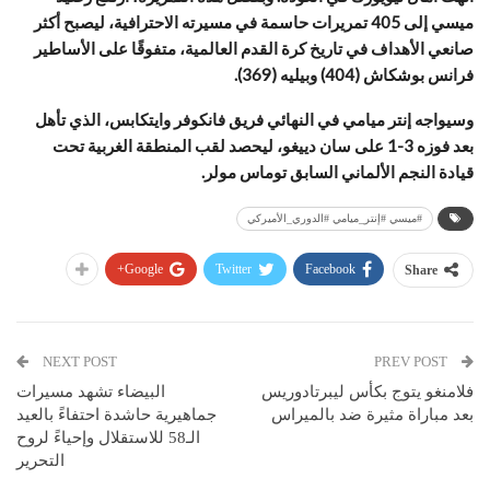
ميسي إلى 405 تمريرات حاسمة في مسيرته الاحترافية، ليصبح أكثر
صانعي الأهداف في تاريخ كرة القدم العالمية، متفوقًا على الأساطير
فرانس بوشكاش (404) وبيليه (369).
وسيواجه إنتر ميامي في النهائي فريق فانكوفر وايتكابس، الذي تأهل
بعد فوزه 3-1 على سان دييغو، ليحصد لقب المنطقة الغربية تحت
قيادة النجم الألماني السابق توماس مولر.
#ميسي #إنتر_ميامي #الدوري_الأميركي
Google+
Twitter
Facebook
Share
NEXT POST
PREV POST
فلامنغو يتوج بكأس ليبرتادوريس
البيضاء تشهد مسيرات
بعد مباراة مثيرة ضد بالميراس
جماهيرية حاشدة احتفاءً بالعيد
الـ58 للاستقلال وإحياءً لروح
التحرير