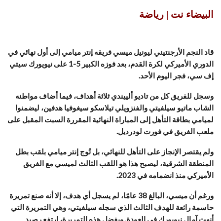
البيضاء نت | رياضة
قاد النجم الأرجنتيني ليونيل ميسي فريقه إنتر ميامي إلى أول نهائي في
الدوري الأميركي لكرة القدم، بعد فوزه الكبير 5-1 على نيويورك سيتي
إف سي، فجر اليوم الأحد.
وسجل للفريق كل من تاديو ألييندي ثلاثة أهداف، فيما أضاف مواطنه
الشاب ماتيو سيلفيتي والفنزويلي تيلاسكو سيغوفيا هدفين، ليضمنوا
لميامي بطاقة التأهل إلى المباراة النهائية المقررة السبت المقبل على
ملعب الفريق في فورت لودرديل.
ولم يقتصر الإنجاز على التأهل للنهائي، بل تُوج إنتر ميامي بلقب بطل
المنطقة الشرقية، ليصبح هذا هو اللقب الثالث لميسي مع الفريق
الأميركي منذ انضمامه في 2023.
ورغم أن ميسي، البالغ 38 عامًا، لم يسجل أي هدف، إلا أنه صنع تمريرة
حاسمة رائعة للهدف الثالث الذي سجله سيلفيتي، وهي التمريرة التي
أنهت آمال نيويورك في العودة. وبفضل هذه التمريرة، ارتفع رصيد