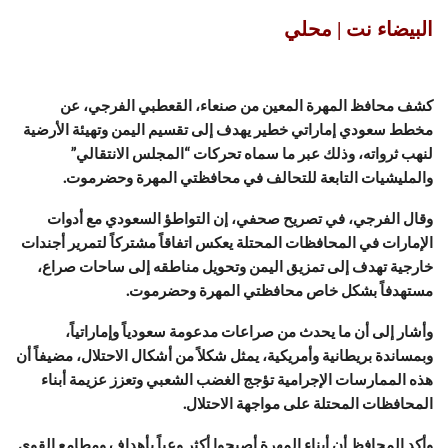
البيضاء نت | محلي
كشف محافظ المهرة المعين من صنعاء، القعطبي الفرجي، عن
مخطط سعودي إماراتي خطير يهدف إلى تقسيم اليمن وتهيئة الأرضية
لنهب ثرواته، وذلك عبر ما سماه تحركات “المجلس الانتقالي”
والمليشيات التابعة للتحالف في محافظتي المهرة وحضرموت.
وقال الفرجي، في تصريح صحفي، إن التواطؤ السعودي مع أدوات
الإمارات في المحافظات المحتلة يعكس اتفاقاً مشتركاً لتمرير أجندات
خارجية تهدف إلى تمزيق اليمن وتحويل مناطقه إلى ساحات صراع،
مستهدفاً بشكل خاص محافظتي المهرة وحضرموت.
وأشار إلى أن ما يحدث من صراعات مدعومة سعودياً وإماراتياً،
وبمساندة بريطانية وأمريكية، يمثل شكلاً من أشكال الاحتلال، مضيفاً أن
هذه الممارسات الإجرامية تؤجج الغضب الشعبي وتعزز عزيمة أبناء
المحافظات المحتلة على مواجهة الاحتلال.
وأكد المحافظ أن أبناء المهرة أصبحوا أكثر وعياً بأهداف ومطامع القوى