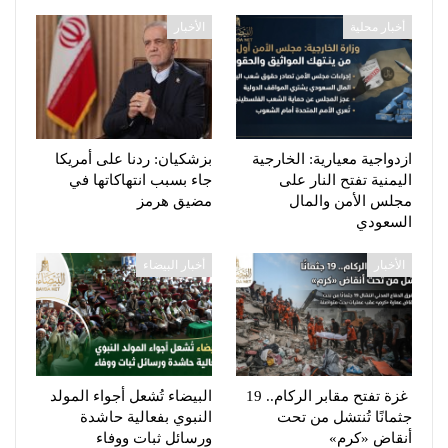
أخبار محلية
الأخبار
ازدواجية معيارية: الخارجية
بزشكيان: ردنا على أمريكا
اليمنية تفتح النار على
جاء بسبب انتهاكاتها في
مجلس الأمن والمال
مضيق هرمز
السعودي
الأخبار
أخبار البيضاء
غزة تفتح مقابر الركام.. 19
البيضاء تُشعل أجواء المولد
جثمانًا تُنتشل من تحت
النبوي بفعالية حاشدة
أنقاض «كرم»
ورسائل ثبات ووفاء