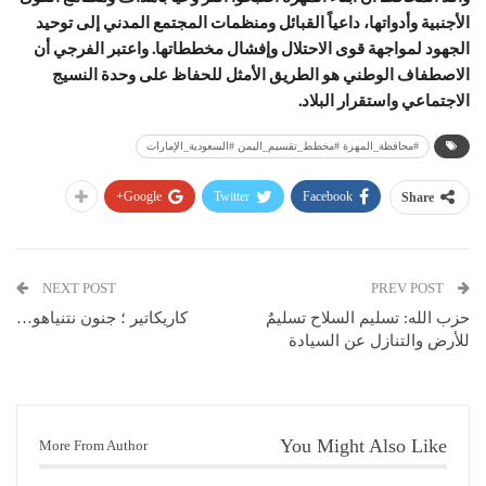
الأجنبية وأدواتها، داعياً القبائل ومنظمات المجتمع المدني إلى توحيد
الجهود لمواجهة قوى الاحتلال وإفشال مخططاتها. واعتبر الفرجي أن
الاصطفاف الوطني هو الطريق الأمثل للحفاظ على وحدة النسيج
الاجتماعي واستقرار البلاد.
#محافظة_المهرة #مخطط_تقسيم_اليمن #السعودية_الإمارات
Google+
Twitter
Facebook
Share
NEXT POST
PREV POST
حزب الله: تسليم السلاح تسليمٌ
کاریکاتیر ؛ جنون نتنياهو…
للأرض والتنازل عن السيادة
You Might Also Like
More From Author