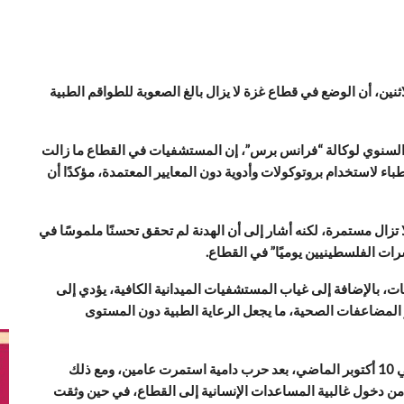
اثنين، أن الوضع في قطاع غزة لا يزال بالغ الصعوبة للطواقم الطبية
لسنوي لوكالة “فرانس برس”، إن المستشفيات في القطاع ما زالت
باء لاستخدام بروتوكولات وأدوية دون المعايير المعتمدة، مؤكدًا أن
ا تزال مستمرة، لكنه أشار إلى أن الهدنة لم تحقق تحسنًا ملموسًا في
ات الفلسطينيين يوميًا” في القطاع.
ت، بالإضافة إلى غياب المستشفيات الميدانية الكافية، يؤدي إلى
المضاعفات الصحية، ما يجعل الرعاية الطبية دون المستوى
يُذكر أن اتفاق وقف إطلاق النار في غزة دخل حيز التنفيذ في 10 أكتوبر الماضي، بعد حرب دامية استمرت عامين، ومع ذلك
من دخول غالبية المساعدات الإنسانية إلى القطاع، في حين وثقت