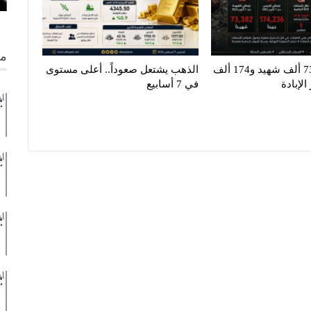
من
غزة تنزف.. 73 ألف شهيد و174 ألف
الذهب يشتعل صعوداً.. أعلى مستوى
لإبادة
في 7 أسابيع