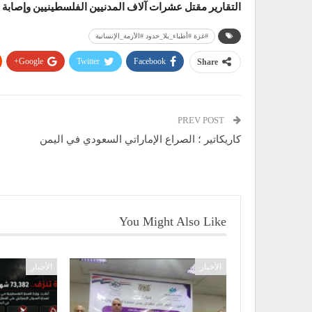
التقارير مقتل عشرات آلاف المدنيين الفلسطينيين وإصابة الآ
#غزة #أطباء_بلا_حدود #الأزمة_الإنسانية
Google+
Twitter
Facebook
Share
PREV POST
كاريكاتير ؛ الصراع الإماراتي السعودي في اليمن
You Might Also Like
الأخبار
الأخبار