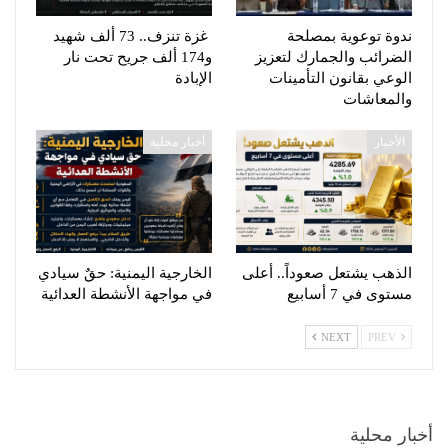
ندوة توعوية بمصلحة
غزة تنزف.. 73 ألف شهيد
الضرائب والجمارك لتعزيز
و174 ألف جريح تحت نار
الوعي بقانون التأمينات
الإبادة
والمعاشات
الأخبار
أخبار محلية
الذهب يشتعل صعوداً.. أعلى
الخارجية اليمنية: حقٌ سيادي
مستوى في 7 أسابيع
في مواجهة الأنشطة العدائية
NEXT
PREV
أخبار محلية