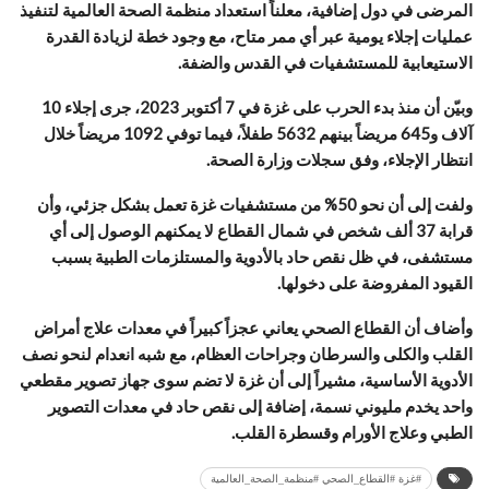
المرضى في دول إضافية، معلناً استعداد منظمة الصحة العالمية لتنفيذ
عمليات إجلاء يومية عبر أي ممر متاح، مع وجود خطة لزيادة القدرة
الاستيعابية للمستشفيات في القدس والضفة.
وبيّن أن منذ بدء الحرب على غزة في 7 أكتوبر 2023، جرى إجلاء 10
آلاف و645 مريضاً بينهم 5632 طفلاً، فيما توفي 1092 مريضاً خلال
انتظار الإجلاء، وفق سجلات وزارة الصحة.
ولفت إلى أن نحو 50% من مستشفيات غزة تعمل بشكل جزئي، وأن
قرابة 37 ألف شخص في شمال القطاع لا يمكنهم الوصول إلى أي
مستشفى، في ظل نقص حاد بالأدوية والمستلزمات الطبية بسبب
القيود المفروضة على دخولها.
وأضاف أن القطاع الصحي يعاني عجزاً كبيراً في معدات علاج أمراض
القلب والكلى والسرطان وجراحات العظام، مع شبه انعدام لنحو نصف
الأدوية الأساسية، مشيراً إلى أن غزة لا تضم سوى جهاز تصوير مقطعي
واحد يخدم مليوني نسمة، إضافة إلى نقص حاد في معدات التصوير
الطبي وعلاج الأورام وقسطرة القلب.
#غزة #القطاع_الصحي #منظمة_الصحة_العالمية