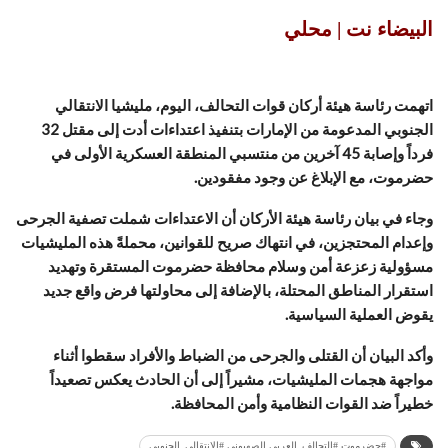
البيضاء نت | محلي
اتهمت رئاسة هيئة أركان قوات التحالف، اليوم، مليشيا الانتقالي
الجنوبي المدعومة من الإمارات بتنفيذ اعتداءات أدت إلى مقتل 32
فرداً وإصابة 45 آخرين من منتسبي المنطقة العسكرية الأولى في
حضرموت، مع الإبلاغ عن وجود مفقودين.
وجاء في بيان رئاسة هيئة الأركان أن الاعتداءات شملت تصفية الجرحى
وإعدام المحتجزين، في انتهاك صريح للقوانين، محملةً هذه المليشيات
مسؤولية زعزعة أمن وسلام محافظة حضرموت المستقرة وتهديد
استقرار المناطق المحتلة، بالإضافة إلى محاولتها فرض واقع جديد
يقوض العملية السياسية.
وأكد البيان أن القتلى والجرحى من الضباط والأفراد سقطوا أثناء
مواجهة هجمات المليشيات، مشيراً إلى أن الحادث يعكس تصعيداً
خطيراً ضد القوات النظامية وأمن المحافظة.
#حضرموت #التحالف_العربي الصهيوني #الانتقالي_الجنوبي