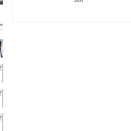
2031
من