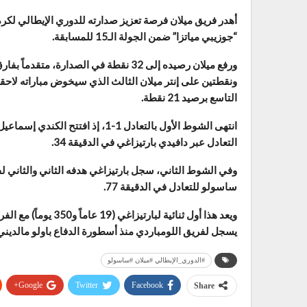
“جوزيبي مياتزا” ضمن الجولة الـ15 للمسابقة.
ونقطتين على إنتر ميلان الثالث الذي سيخوض مباراته لاحقاً
التاسع برصيد 21 نقطة.
التعادل عبر دافيدي بارتيزاغي في الدقيقة 34.
ساسولو للتعادل في الدقيقة 77.
ويعد هذا أول ثنائية ل
يسجل لفريق اللومباردي منذ أسطورة الدفاع باولو مالديني عام 
#الدوري_الإيطالي #ميلان #ساسولو
Google+
Twitter
Facebook
Share