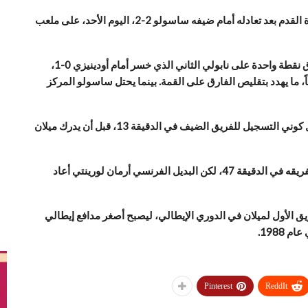
أهدر فريق ميلان فرصة تعزيز صدارته للدوري الإيطالي لكرة القدم بعد تعادله أمام ضيفه ساسولو 2-2، اليوم الأحد، على ملعب
ورفع ميلان رصيده إلى 32 نقطة في الصدارة، متقدماً بفارق نقطة واحدة على نابولي الثاني الذي خسر أمام أودينيزي 0-1،
، ما يهدد بتقليص الفارق على القمة. بينما يحتل ساسولو المركز
انتهى الشوط الأول بالتعادل 1-1، إذ افتتح الكندي إسماعيل كوني التسجيل للفريق الضيف في الدقيقة 13، قبل أن يدرك ميلان
وفي الشوط الثاني، سجل بارتيزاغي هدفه الثاني والثاني لفريقه في الدقيقة 47، لكن البديل الفرنسي أرمان لورينتي أعاد
بارتيزاغي (19 عاماً و350 يوماً) مع الفريق الأول لميلان في الدوري الإيطالي، ليصبح أصغر مدافع إيطالي
1988.
Pinterest
ReddIt