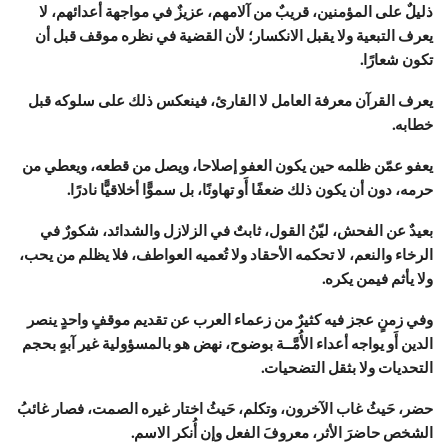
ذليلٌ على المؤمنين، قريبٌ من آلامهم، عزيزٌ في مواجهة أعدائهم، لا
يعرف التبعية ولا يقبل الانكسار؛ لأن القضية في نظره موقف قبل أن
تكون شعارًا.
يعرف القرآن معرفة العامل لا القارئ، فينعكس ذلك على سلوكه قبل
خطابه.
يعفو عمّن ظلمه حين يكون العفو إصلاحا، ويصل من قطعه، ويعطي من
حرمه، دون أن يكون ذلك ضعفًا أَو تهاونًا، بل سموًّا أخلاقيًّا نادرًا.
بعيدٌ عن الفحش، ليّنُ القول، ثابتٌ في الزلازل والشدائد، شكورٌ في
الرخاء والنعم، لا تحكمه الأحقاد ولا تُعميه العواطف، فلا يظلم من يحب،
ولا يأثم فيمن يكره.
وفي زمنٍ عجز فيه كثيرٌ من زعماء العرب عن تقديم موقفٍ واحدٍ ينصر
الدين أَو يواجه أعداء الأُمَّــة بوضوح، نهض هو بالمسؤولية غير آبهٍ بحجم
التحديات ولا بثقل التضحيات.
حضر، حَيثُ غاب الآخرون، وتكلم، حَيثُ اختار غيره الصمت، فصار غائبُ
الشخص حاضرَ الأثر، معروفَ الفعل وإن أُنكر الاسم.