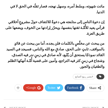
ماتت شهوته، وبسُط أمره، وسهل نهجه، فصار ثقلُه في الحق لا في
الدنيا.
إن دعوةَ الناس إلى متابعته هي دعوةٌ للالتفاف حولَ مشروعٍ أخلاقي
قرآني يعيد للأُمَّـة ثقتها بنفسها، ويحرّر إرادتها من الخوف، ويضعها على
طريق العزة.
من يبحث عن مخلّصٍ بالكلمات فلن يجده، أما من يبحث عن قائدٍ
بالمواقف، ثابتٍ على الحق، صادقٍ مع الله والناس، فسيجد في السيد
القائد نموذجًا يستحق أن يُتّبع، لأنه صادق في زمنٍ ندر فيه الصدق،
وشجاع في زمنٍ كثر فيه التراجع، وأمين على قضية أُمَّـة أنهكها الظلم
والطغيان والجور.
#بشير ربيع الصانع
Google+
Twitter
Facebook
Share