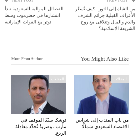
NEXT POST
PREV POST
من الشاة إلى الثور.. كيف تُسعّر
الفصائل الموالية للسعودية تبدأ
الأعراف القبلية جرائم الشرف
انتشارها في حضرموت وسط
والدم والمال وتتلاقى مع روح
توتر مع القوات الإماراتية
الشريعة الإسلامية؟
You Might Also Like
More From Author
المقالات
المقالات
من باب المندب إلى شرايين
توشكا سيّدُ الموقف في
الاقتصاد السعودي شمالًا
مأرب.. وضربةٌ تُجدِّد معادلةَ
الردع.