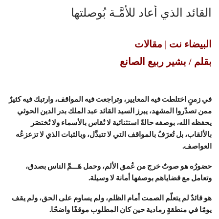
القائد الذي أعاد للأُمَّـة بُوصلتها
البيضاء نت | مقالات
بقلم / بشير ربيع الصانع
في زمنٍ اختلطت فيه المعايير، وتراجعت فيه المواقف، وارتبك فيه كثيرٌ
ممن تصدّروا المشهد، يبرز السيد القائد عبد الملك بدر الدين الحوثي
يحفظه الله، بوصفه حالةً استثنائية لا تُقاس بالأسماء ولا تُختصَر
بالألقاب، بل تُعرَفُ بالمواقف التي لا تتبدَّل، وبالثبات الذي لا تزعزعُه
العواصف.
حضورُه هو صوتٌ خرج من عُمق الألم، وحمل هَـــمَّ الناس بصدق،
وتعامل مع قضاياهم بوصفها أمانة لا وسيلة.
هو قائدٌ لم يتعلّم الصمت أمام الظلم، ولم يساوم على الحق، ولم يقف
يومًا في منطقةٍ رمادية حين كان المطلوب موقفًا واضحًا.