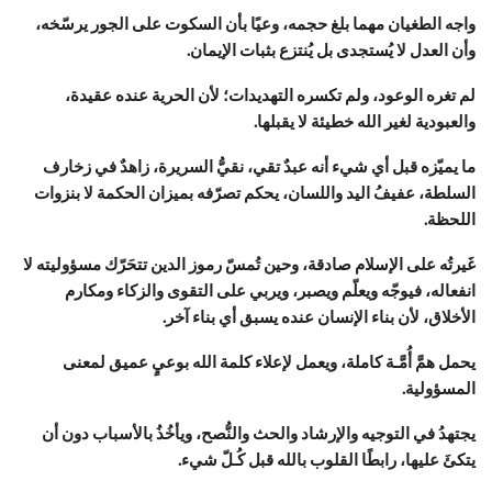
واجه الطغيان مهما بلغ حجمه، وعيًا بأن السكوت على الجور يرسّخه،
وأن العدل لا يُستجدى بل يُنتزع بثبات الإيمان.
لم تغره الوعود، ولم تكسره التهديدات؛ لأن الحرية عنده عقيدة،
والعبودية لغير الله خطيئة لا يقبلها.
ما يميّزه قبل أي شيء أنه عبدٌ تقي، نقيُّ السريرة، زاهدٌ في زخارف
السلطة، عفيفُ اليد واللسان، يحكم تصرّفه بميزان الحكمة لا بنزوات
اللحظة.
غَيرتُه على الإسلام صادقة، وحين تُمسّ رموز الدين تتحَرّك مسؤوليته لا
انفعاله، فيوجّه ويعلّم ويصبر، ويربي على التقوى والزكاء ومكارم
الأخلاق، لأن بناء الإنسان عنده يسبق أي بناء آخر.
يحمل همَّ أُمَّـة كاملة، ويعمل لإعلاء كلمة الله بوعيٍ عميق لمعنى
المسؤولية.
يجتهدُ في التوجيه والإرشاد والحث والنُّصح، ويأخُذُ بالأسباب دون أن
يتكئَ عليها، رابطًا القلوب بالله قبل كُـلّ شيء.