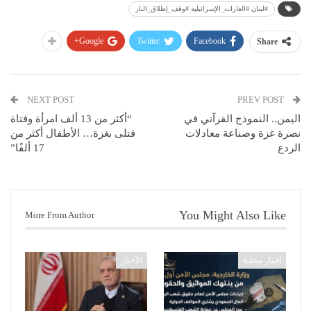
#لبنان #الغارات_الإسرائيلية #وقف_إطلاق_النار
Google+
Twitter
Facebook
Share
NEXT POST
PREV POST
اليمن.. النموذج القرآني في
“أكثر من 13 ألف امرأة وفتاة
نصرة غزة وصناعة معادلات
قتلى بغزة… الأطفال أكثر من
الردع
17 ألفًا”
You Might Also Like
More From Author
أخبار محلية
الأخبار