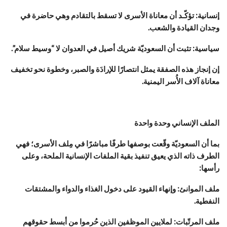
إنسانية: تؤكّـد أن معاناة الأسرى لا تسقط بالتقادم وهي حاضرة في
وجدان القيادة والشعب.
سياسية: تثبت أن السعوديّة شريك أصيل في العدوان لا “وسيط سلام”.
إن إنجاز هذه الصفقة يمثل انتصارًا للإرادَة والصبر، وخطوة نحو تخفيف
معاناة آلاف الأُسر اليمنية.
الملف الإنساني وحدة واحدة
بما أن السعوديّة وقّعت بوصفها طرفًا مباشرًا في مِلف الأسرى؛ فهي
الطرف ذاته الذي يعيق تنفيذ بقية الملفات الإنسانية الملحة، وعلى
رأسها:
ملف الموانئ: وإنهاء القيود على دخول الغذاء والدواء والمشتقات
النفطية.
ملف المرتّبات: لملايين الموظفين الذين حُرموا من أبسط حقوقهم