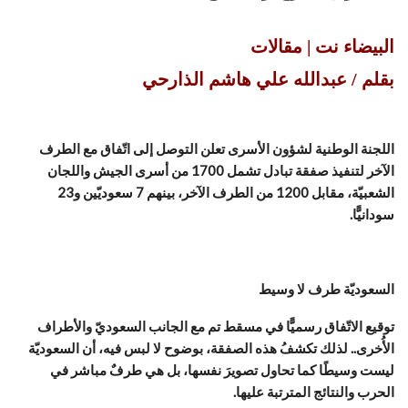
البيضاء نت | مقالات
بقلم / عبدالله علي هاشم الذارحي
اللجنة الوطنية لشؤون الأسرى تعلن التوصل إلى اتّفاق مع الطرف
الآخر لتنفيذ صفقة تبادل تشمل 1700 من أسرى الجيش واللجان
الشعبيّة، مقابل 1200 من الطرف الآخر، بينهم 7 سعوديّين و23
سودانيًّا.
السعوديّة طرف لا وسيط
توقيع الاتّفاق رسميًّا في مسقط تم مع الجانب السعوديّ والأطراف
الأُخرى.. لذلك تكشفُ هذه الصفقة، بوضوح لا لبس فيه، أن السعوديّة
ليست وسيطًا كما تحاول تصويرَ نفسها، بل هي طرفٌ مباشر في
الحرب والنتائج المترتبة عليها.