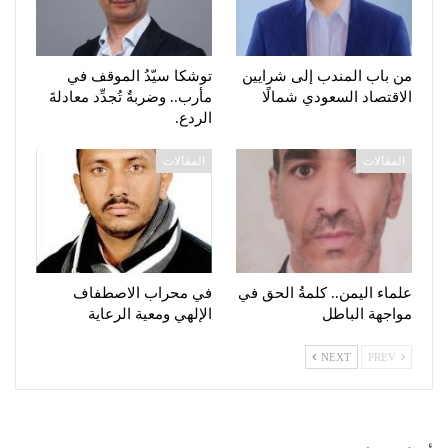
من باب المندب إلى شرايين
توشكا سيّدُ الموقف في
الاقتصاد السعودي شمالًا
مأرب.. وضربةٌ تُجدِّد معادلةَ
الردع.
المقالات
المقالات
علماء اليمن.. كلمةُ الحق في
في محراب الاصطفاف
مواجهة الباطل
الإلهي ومعية الرعاية
NEXT
PREV