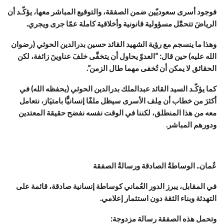
فوجود أسرى سعوديّين ضمن الصفقة، والتوقيع المباشر معها، يؤكّـد أن
الرياضَ تتحمَّل مسؤولية قانونية وأخلاقية كاملة عمّا جرى ويجري.
وهذا ما ينسجم مع رؤية الشهيد القائد حسين بدرالدين الحوثي (رضوان
الله عليه) حين قال: “العدوّ يحاول أن يتخفَّى خلفَ عناوينَ زائفة، لكن
الحقائق لا يمكن أن تُخفى مهما طال الزمن”.
كما يؤكّـد السيد القائد عبدالملك بدرالدين الحوثي (يحفظه الله) في
أكثرَ من خطاب أن مِلف الأسرى سيظل ملفًا إنسانيًّا بامتيَاز، نتعامل
معه من هذا المنطلق، لكننا في الوقت نفسه نفضح حقيقة المعتدين
ودورهم المباشر.
عُمان.. الوساطةُ الصادقة ورسالةُ الصفقة
في المقابل، يبرز الدور العُماني كوساطة إنسانية صادقة، قائمة على
التهدئة وبناء الثقة دون استثمار إعلامي.
وتحمل هذه الصفقة رسالة مزدوجة: