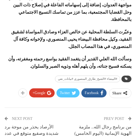
مواجهة العدوان، إضافة إلى إسهاماته الفاعلة في إصلاح ذات البين
وحل القضايا المجتمعية، بما عزز من تماسك النسيج الاجتماعي
بالمحافظة.
وعبّرت السلطة المحلية عن خالص العزاء وصادق المواساة لشقيق
الفقيد، وكيل محافظة البيضاء يحيى المنصوري، ولإخوانه وكافة آل
المنصوري، في هذا المصاب الجلل.
وسألت الله العلي القدير أن يتغمد الفقيد بواسع رحمته ومغفرته، وأن
يسكنه فسيح جناته، وأن يلهم أهله وذويه الصبر والسلوان.
#البيضاء #الشيخ_طارق_المنصوري #بيانات_نعي
Google+
Twitter
Facebook
Share
NEXT POST
PREV POST
من برنامج رجال الله.. ملزمة
الأرصاد يحذر من موجة برد
الهوية الإيمانية (اليوم الخامس)
شديدة وصقيع متوقع في عدد