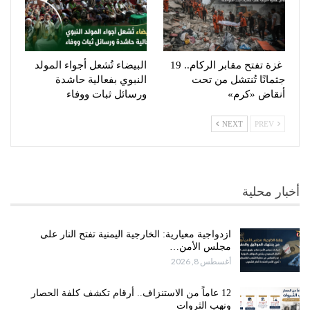
غزة تفتح مقابر الركام.. 19
البيضاء تُشعل أجواء المولد
جثمانًا تُنتشل من تحت
النبوي بفعالية حاشدة
أنقاض «كرم»
ورسائل ثبات ووفاء
NEXT
PREV
أخبار محلية
ازدواجية معيارية: الخارجية اليمنية تفتح النار على
مجلس الأمن…
أغسطس 8, 2026
12 عاماً من الاستنزاف.. أرقام تكشف كلفة الحصار
ونهب الثروات