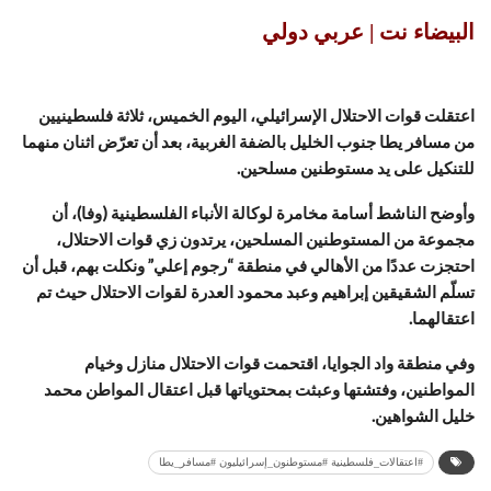
البيضاء نت | عربي دولي
اعتقلت قوات الاحتلال الإسرائيلي، اليوم الخميس، ثلاثة فلسطينيين
من مسافر يطا جنوب الخليل بالضفة الغربية، بعد أن تعرّض اثنان منهما
للتنكيل على يد مستوطنين مسلحين.
وأوضح الناشط أسامة مخامرة لوكالة الأنباء الفلسطينية (وفا)، أن
مجموعة من المستوطنين المسلحين، يرتدون زي قوات الاحتلال،
احتجزت عددًا من الأهالي في منطقة “رجوم إعلي” ونكلت بهم، قبل أن
تسلّم الشقيقين إبراهيم وعبد محمود العدرة لقوات الاحتلال حيث تم
اعتقالهما.
وفي منطقة واد الجوايا، اقتحمت قوات الاحتلال منازل وخيام
المواطنين، وفتشتها وعبثت بمحتوياتها قبل اعتقال المواطن محمد
خليل الشواهين.
#اعتقالات_فلسطينية #مستوطنون_إسرائيليون #مسافر_يطا