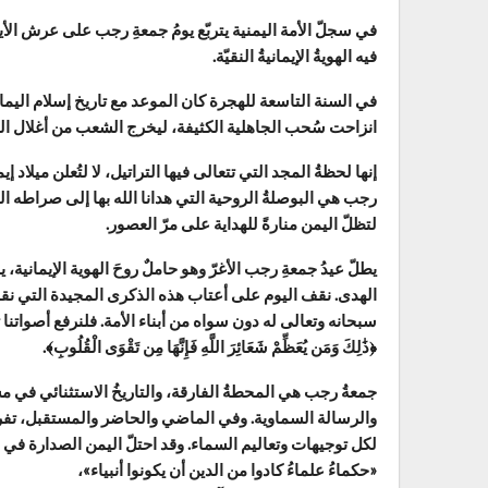
في سجلّ الأمة اليمنية يتربّع يومُ جمعةِ رجب على عرش الأيام
فيه الهويةُ الإيمانيةُ النقيّة.
في السنة التاسعة للهجرة كان الموعد مع تاريخ إسلام اليما
انزاحت سُحب الجاهلية الكثيفة، ليخرج الشعب من أغلال الظ
إنها لحظةُ المجد التي تتعالى فيها التراتيل، لا لتُعلن ميلاد إ
رجب هي البوصلةُ الروحية التي هدانا الله بها إلى صراطه ا
لتظلّ اليمن منارةً للهداية على مرّ العصور.
يطلّ عيدُ جمعةِ رجب الأغرّ وهو حاملٌ روحَ الهوية الإيمانية،
الهدى. نقف اليوم على أعتاب هذه الذكرى المجيدة التي نق
سبحانه وتعالى له دون سواه من أبناء الأمة. فلنرفع أصواتنا تس
﴿ذَٰلِكَ وَمَن يُعَظِّمْ شَعَائِرَ اللَّهِ فَإِنَّهَا مِن تَقْوَى الْقُلُوبِ﴾.
جمعةُ رجب هي المحطةُ الفارقة، والتاريخُ الاستثنائي في 
والرسالة السماوية. وفي الماضي والحاضر والمستقبل، تفرد 
لكل توجيهات وتعاليم السماء. وقد احتلّ اليمن الصدارة في
«حكماءُ علماءُ كادوا من الدين أن يكونوا أنبياء»،