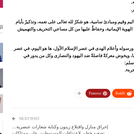
،
.
ليم وقيم ومبادئ سامية، هو شكرٌ لله تعالى على نعمه، وتذكيرٌ بأيام
ال
وح الهوية الإيمانية، وحفاظٌ عليها من كل مساعي التحريف والتهميش
 ورسوله وأعلام الهدى في عصر الإسلام الأول، ها هو اليوم، في عصر
ها، ويخوض معركةً فاصلةً ضد اليهود والنصارى وكل من يدور في
سلم:
خره».
Pinterest
ReddIt
NEXT POST
إحراق منازل واقتلاع زيتون وكتابة شعارات عنصرية…
تصعيد خطير لاعتداءات المستوطنين على ممتلكات