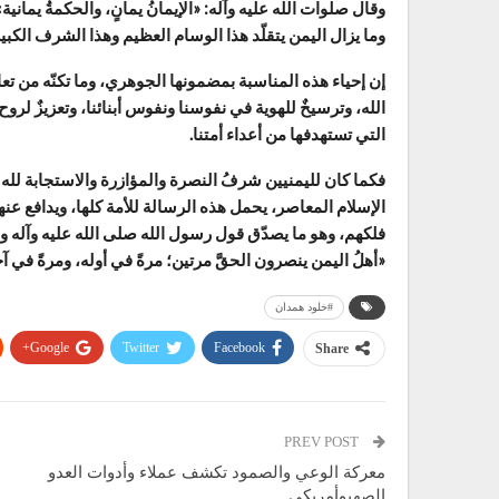
وقال صلوات الله عليه وآله: «الإيمانُ يمانٍ، والحكمةُ يمانية»
وما يزال اليمن يتقلّد هذا الوسام العظيم وهذا الشرف الكبير
إن إحياء هذه المناسبة بمضمونها الجوهري، وما تكنّه من تعا
الله، وترسيخٌ للهوية في نفوسنا ونفوس أبنائنا، وتعزيزٌ لر
التي تستهدفها من أعداء أمتنا.
فكما كان لليمنيين شرفُ النصرة والمؤازرة والاستجابة لله
الإسلام المعاصر، يحمل هذه الرسالة للأمة كلها، ويدافع عن
فلكهم، وهو ما يصدّق قول رسول الله صلى الله عليه وآله و
«أهلُ اليمن ينصرون الحقَّ مرتين؛ مرةً في أوله، ومرةً في آ
#خلود همدان
Google+
Twitter
Facebook
Share
PREV POST
معركة الوعي والصمود تكشف عملاء وأدوات العدو
الصهيوأمريكي