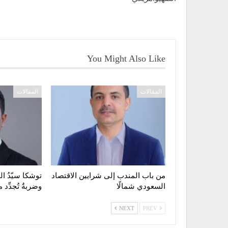
You Might Also Like
المقالات
المقالات
من باب المندب إلى شرايين الاقتصاد
توشكا سيّدُ 
السعودي شمالًا
وضربةٌ تُجدِّد 
NEXT
PREV