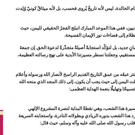
 الخالدة، ليس لأنه تاريخٌ يُروى فحسب، بل لأنه ميثاقٌ كونيّ وُلِدت
نيين، ففي هذا الموعد المبارك انبلج الفجرُ الحقيقي لليمن، حيث
لام إلى فضاءات نور الإيمان الفسيحة.
يمانٍ جديد، بل لتؤكّد استجابةً أصيلةً متجذّرةً لدعوة الحق. إن جمعةَ
لمستقيم، وجعلتنا نسطر مسيرتنا الأبدية على نهج رسالته العظيمة،
 ينثر عبقَه من عمق التاريخ القديم الراسخ لأنصار الله ورسوله وأعلام
لت اليمن إلى حيث يجب أن يكون، إلى ذلك المجد الذي منحه الله
بيحًا وتهليلًا بنعمة الهداية العظمى:
مسيرة هذا الشعب، وهي نقطةُ البداية لنصرة المشروع الإلهي
هذا الشعب بدوره الريادي وبطولاته النادرة، واستجابته السريعة
 قلب رسول الله صلى الله عليه وآله وسلم، حيث قال: