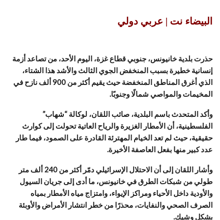
البيضاء نت | عربي دولي
حذرت بلدية خانيونس، جنوبي قطاع غزة، اليوم الأحد، من تصاعد أزمة
إنسانية خطيرة بسبب المنخفض الجوي الثالث والأشد هذا الشتاء،
الذي أغرق المناطق المنخفضة حيث يقيم أكثر من 900 ألف نازح في
المخيمات والمواصي شمالًا وجنوبًا.
وأكد المتحدث باسم البلدية، صائب اللقان، لوكالة “شهاب”
الفلسطينية، أن الأمطار الغزيرة والرياح العاتية تحولت إلى كوارث
حقيقية، حيث لم تعد الخيام المهترئة القادرة على الصمود، فيما طار
عدد كبير منها بفعل العاصفة الأخيرة.
وأشار اللقان إلى أن الاحتلال الإسرائيلي دمّر أكثر من 240 ألف متر
طولي من شبكات الطرق في خانيونس، ما أدى إلى جريان السيول
والأودية داخل الأحياء ومراكز الإيواء، وامتزاج مياه الأمطار بمياه
الصرف الصحي والنفايات، محذرًا من خطر انتشار الأمراض والأوبئة
بشكل وشيك.