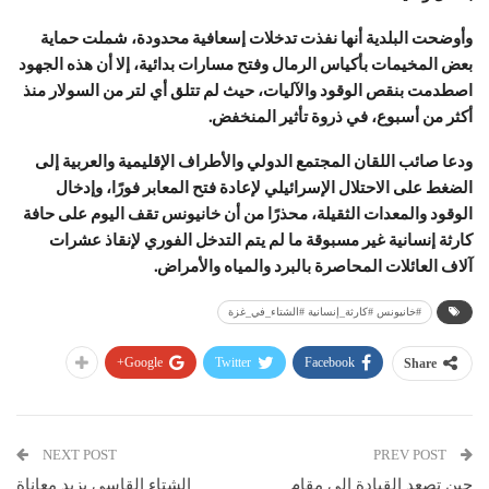
وأوضحت البلدية أنها نفذت تدخلات إسعافية محدودة، شملت حماية
بعض المخيمات بأكياس الرمال وفتح مسارات بدائية، إلا أن هذه الجهود
اصطدمت بنقص الوقود والآليات، حيث لم تتلق أي لتر من السولار منذ
أكثر من أسبوع، في ذروة تأثير المنخفض.
ودعا صائب اللقان المجتمع الدولي والأطراف الإقليمية والعربية إلى
الضغط على الاحتلال الإسرائيلي لإعادة فتح المعابر فورًا، وإدخال
الوقود والمعدات الثقيلة، محذرًا من أن خانيونس تقف اليوم على حافة
كارثة إنسانية غير مسبوقة ما لم يتم التدخل الفوري لإنقاذ عشرات
آلاف العائلات المحاصرة بالبرد والمياه والأمراض.
#خانيونس #كارثة_إنسانية #الشتاء_في_غزة
Google+
Twitter
Facebook
Share
NEXT POST
PREV POST
حين تصعد القيادة إلى مقام
الشتاء القاسي يزيد معاناة