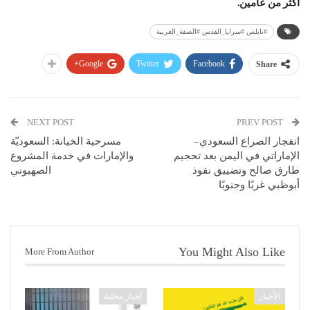
أكثر من عامين.
#نابلس #سرايا_القدس #الضفة_الغربية
Google+
Twitter
Facebook
Share
NEXT POST
PREV POST
انفجار الصراع السعودي–
مسرحية الخيانة: السعوديّة
الإماراتي في اليمن بعد تحجيم
والإمارات في خدمة المشروع
طارق صالح وتضييق نفوذ
الصهيوني
أبوظبي غربًا وجنوبًا
You Might Also Like
More From Author
الأخبار
أخبار محلية