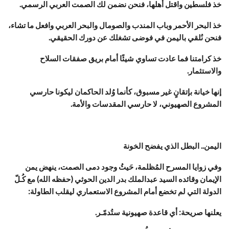
خذ فلسطين واقتل أهلها، فنحن نضمن لك الصمت العربي الرسمي.
خذ البحر الأحمر وباب المندب والصومال والبحر العربي وافعل ما تشاء،
فنحن نُلقي باليمن في فوضى تشغلك عن دورك الحقيقي.
خذ كرامتنا فما عادت تساوي شيئًا أمام بريق صفقات السلاح
والاستثمار.
إنها خيانة بإتقانٍ غير مسبوق، كأنما وُلد الحاكمان ليكونا حارسي
المشروع الصهيوني، لا حارسي المقدسات والأمة.
اليمن.. البطل الذي يفضح الخونة
وفي زوايا المسرح المُظلمة، حَيثُ وجود دمى الصمت، ينهض يمن
الإيمان وقائده السيد عبدالملك بدر الدين الحوثي (حفظه الله) مع كُـلّ
الدولة التي لم تخضع أمام المشروع الاستعماري ليقلب الطاولة:
يعلنها صريحة: أي قاعدة صهيونية ستُدمّـر.