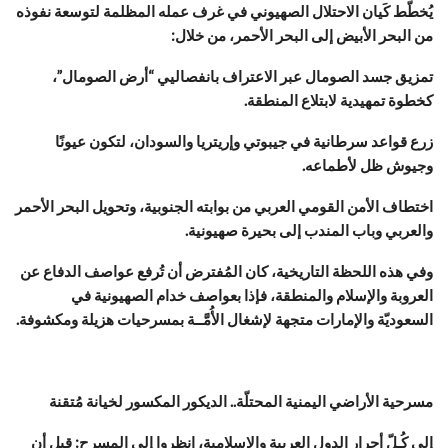
يُخطّط كَيان الاحتلال الصهيوني في غرف عمله المظلمة لتوسعة نفوذه
من البحر الأبيض إلى البحر الأحمر، من خلال:
تمزيق جسد الصومال عبر الاعتراف بانفصاليي “أرض الصومال”،
كخطوة تمهيدية لابتلاع المنطقة.
زرع قواعد سرطانية في جيبوتي وإريتريا والسودان، لتكون عيونًا
وجيوش ظل لأطماعه.
اختطاف الأمن القومي العربي من بوابته الجنوبية، وتحويل البحر الأحمر
والعربي وباب المندب إلى بحيرة صهيونية.
وفي هذه اللحظة التاريخية، كان المُفترض أن تُرفع عواصف الدفاع عن
العروبة والإسلام والمنطقة، فإذا بعواصف خدام الصهيونية في
السعوديّة والإمارات متجهة لإشغال الأُمَّــة بمسرحيات هزيلة ومكشوفة.
مسرحية الأراضي اليمنية المحتلّة.. الديكور المكسور لخيانة مُتقنة
إلى كُـلّ أحرار الدول العربية والإسلامية، انظروا إلى المسرح: قبل أن