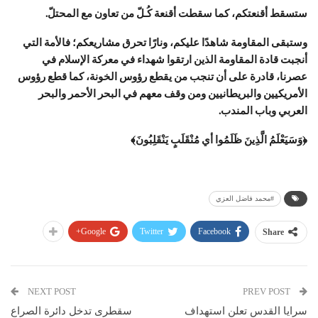
ستسقط أقنعتكم، كما سقطت أقنعة كُـلّ من تعاون مع المحتلّ.
وستبقى المقاومة شاهدًا عليكم، ونارًا تحرق مشاريعكم؛ فالأمة التي
أنجبت قادة المقاومة الذين ارتقوا شهداء في معركة الإسلام في
عصرنا، قادرة على أن تنجب من يقطع رؤوس الخونة، كما قطع رؤوس
الأمريكيين والبريطانيين ومن وقف معهم في البحر الأحمر والبحر
العربي وباب المندب.
﴿وَسَيَعْلَمُ الَّذِينَ ظَلَمُوا أي مُنْقَلَبٍ يَنْقَلِبُونَ﴾
#محمد فاضل العزي
Google+
Twitter
Facebook
Share
NEXT POST
PREV POST
سرايا القدس تعلن استهداف
سقطرى تدخل دائرة الصراع