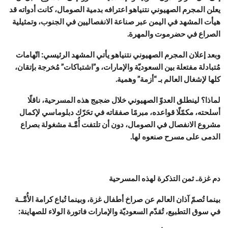
يعلن المجرم الصهيوني نتنياهو اعترافه بدمية الصومال، كانت أدواته قد
هيأت المشهد في اليمن عبر صناعة الانفصاليين في الجنوب، وتمثيلية
الصراع في حضرموت والمهرة.
وبعد إعلان المجرم الصهيوني نتنياهو يأتي المشهد الرئيسي: اتّهامات
مُتبادلة مفتعلة بين السعوديّة والإمارات، و”اشتباكات” مُخرجة بإتقان،
كلها لإشغال العالم بـ “أزمة” وهمية.
لماذا؟ لينطلق العدوّ الصهيوني خلال ضجيج هذه المسرحية، ناقلًا
أسلحته، مكمّلًا قواعده، مبرمًا صفقاته في تحَرّك دبلوماسي لإكمال
مشروع الانفصال في الصومال، دون أن تلتفت أُمَّـة مشغولة بصراع
الدمى على مسرح صنعوه لها.
دم غزة.. ثمن التذكرة لهذه المسرحية
بينما تُصمّ آذان العالم عن صراخ أطفال غزة، وبينما تُباع كرامة الأُمَّــة
في سوق التطبيع، تُقدّم السعوديّة والإمارات فاتورة الولاء للصهاينة: