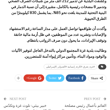
وكشفت البلدية عن تدمير 212 ألف متر من شبكات الصرف الصحي
وتدمير 8 مضخات رئيسية بالكامل، مشيرة إلى أن نسبة الدمار في
البنية التحتية للمدينة بلغت نحو 85%، بما يشمل 830 كيلومترًا من
الطرق الحيوية.
وأكدت أن طواقمها تواصل العمل على مدار الساعة رغم الاستشهاد
والإصابات وتشريد عدد من الموظفين، في ظل أزمة مالية خانقة
وتوقف الإيرادات، ما يحول دون صرف الرواتب بانتظام.
وطالبت بلدية غزة المجتمع الدولي بالتدخل العاجل لتوفير الآليات
والوقود ومواد البناء، وتأمين مراكز إيواء آمنة للمتضررين.
#غزة_تغرق #كارثة_إنسانية #العدوان_الإسرائيلي
Google+
Twitter
Facebook
Share
NEXT POST
PREV POST
القائم بأعمال رئيس مصلحة
خبير بيئي: تلوث غزة وتكدّس