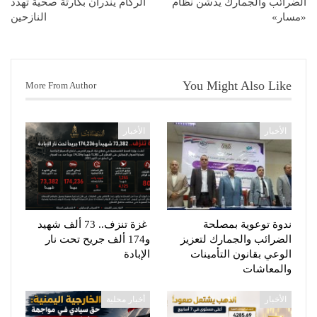
الضرائب والجمارك يدشن نظام
الركام ينذران بكارثة صحية تهدد
«مسار»
النازحين
You Might Also Like
More From Author
الأخبار
الأخبار
ندوة توعوية بمصلحة
غزة تنزف.. 73 ألف شهيد
الضرائب والجمارك لتعزيز
و174 ألف جريح تحت نار
الوعي بقانون التأمينات
الإبادة
والمعاشات
الأخبار
أخبار محلية