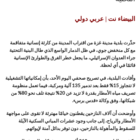
البيضاء نت | عربي دولي
حذّرت بلدية مدينة غزة من اقتراب المدينة من كارثة إنسانية متفاقمة
مع كل منخفض جوي، في ظل الدمار الواسع الذي طال البنية التحتية
جراء العدوان الإسرائيلي، ما يجعل خطر الغرق والطوارئ الإنسانية
قائمًا في أي لحظة.
وأفادت البلدية، في تصريح صحفي اليوم الأحد، بأن إمكانياتها التشغيلية
لا تتجاوز 15% فقط بعد تدمير 135 آلية ومركبة، فيما تعمل منظومة
تصريف مياه الأمطار بقدرة لا تزيد عن 20% نتيجة تلف نحو 80% من
شبكاتها، وفق وكالة «قدس برس».
وأوضحت أن آلاف النازحين يقطنون خيامًا مهترئة لا تقوى على مواجهة
الأمطار والرياح، إلى جانب وجود عشرات المباني السكنية الآيلة
للسقوط والمأهولة بالنازحين، دون توفر بدائل آمنة لإيوائهم.