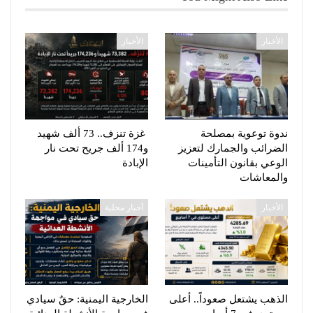
الأخبار
الأخبار
ندوة توعوية بمصلحة
غزة تنزف.. 73 ألف شهيد
الضرائب والجمارك لتعزيز
و174 ألف جريح تحت نار
الوعي بقانون التأمينات
الإبادة
والمعاشات
الأخبار
أخبار محلية
الذهب يشتعل صعوداً.. أعلى
الخارجية اليمنية: حقٌ سيادي