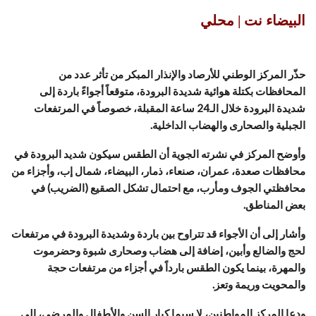
البيضاء نت | محلي
حذّر المركز الوطني للأرصاد والإنذار المبكر من تأثر عدد من
المحافظات بكتلة هوائية شديدة البرودة، متوقعاً أجواءً باردة إلى
شديدة البرودة خلال الـ24 ساعة المقبلة، خصوصاً في المرتفعات
الجبلية والصحارى والهضاب الداخلية.
وأوضح المركز في نشرته الجوية أن الطقس سيكون شديد البرودة في
محافظات صعدة، عمران، صنعاء، ذمار، البيضاء، شمال إب، وأجزاء من
محافظتي الجوف ومأرب، مع احتمال تشكل الصقيع (الضريب) في
بعض المناطق.
وأشار إلى أن الأجواء قد تتراوح بين باردة وشديدة البرودة في مرتفعات
لحج والضالع وأبين، إضافة إلى هضاب وصحارى شبوة وحضرموت
والمهرة، بينما يكون الطقس بارداً في أجزاء من مرتفعات حجة
والمحويت وريمة وتعز.
ودعا المركز المواطنين، لا سيما كبار السن والأطفال والمرضى، إلى