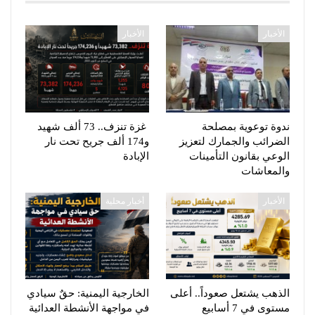
الأخبار
الأخبار
ندوة توعوية بمصلحة
غزة تنزف.. 73 ألف شهيد
الضرائب والجمارك لتعزيز
و174 ألف جريح تحت نار
الوعي بقانون التأمينات
الإبادة
والمعاشات
الأخبار
أخبار محلية
الذهب يشتعل صعوداً.. أعلى
الخارجية اليمنية: حقٌ سيادي
مستوى في 7 أسابيع
في مواجهة الأنشطة العدائية