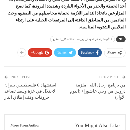
أخذ الحيطة والحذر من الأجواء الباردة وشديدة البرودة، كما نصح
المزارعين باتخاذ التدابير اللازمة لحماية محاصيلهم من الصقيع، وحث
القادمين من المناطق الدافئة إلى المرتفعات الجبلية على ارتداء
الملابس الشتوية المناسبة.
#الأرصاد_تحذر #موجة_برد_شديدة #تشكل_الصقيع
Google+
Twitter
Facebook
Share
NEXT POST
PREV POST
من برنامج رجال الله.. ملزمة
استشهاد 6 فلسطينيين بنيران
دروس من وحي عاشوراء (اليوم
الاحتلال في غزة وسط تصاعد
الأول)
خروقات وقف إطلاق النار
You Might Also Like
More From Author