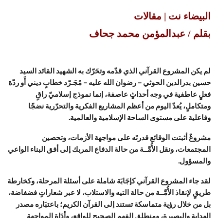
البيضاء نت | مقالات
بقلم / عبدالمؤمن محمد جحاف
لم يكن المشروع القرآني الذي قدّمه وتحَرّك به الشهيد القائد السيد
حسين بدرالدين الحوثي – رضوان الله عليه – مُجَـرّد خطابٍ ديني أَو ردّة
فعلٍ عاطفية في وجه أحداثٍ عاصفة، إنما نموذج إسلاميّ راقٍ
ومتكاملٍ، يُعدّ اليوم من أعظم المشاريع الفكرية والتحرّرية نضجًا
وفاعلية على مستوى الساحة الإسلامية والعالمية.
مشروعٌ أثبتت الوقائع قدرتَه على مواجهة الأزمات، وتحصين
المجتمعات، ونقل الأُمَّــة من حالة الدفاع المربك إلى أفق البناء الواعي
والمسؤول.
لقد جاء المشروع القرآني كإجَابَة شاملة على أسئلة المرحلة، وكخارطة
طريقٍ لإنقاذ الأُمَّــة من حالة التيه والاستلاب، لا عبر شعاراتٍ فضفاضة،
بل من خلال رؤية متماسكة تستند إلى القرآن الكريم؛ باعتبَاره مصدر
الهداية والبصيرة، ومنطلق الفهم الصحيح للواقع، وأدَاة المواجهة