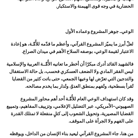
الحضارية في وجه قوى الهيمنة والاستكبار.
الوعي.. جوهر المشروع وعماده الأول
لعلّ أبرز ما يميّز المشروع القرآني، وأعظم ما قدّمه للأُمَّـة، هو إعادة
الاعتبار لقيمة الوعي، بوصفه السلاح الأهم في ميدان الصراع.
فالشهيد القائد أدرك مبكرًا أن أخطر ما تعانيه الأُمَّــة العربية والإسلامية
ليس الفقر المادي ولا الضعف العسكري فحسب، بل حالة الاستغفال
والتدجين التي تعرّض لها وعيها الجمعي، حتى باتت كثير من القضايا
تُقرأ بسطحية، وتُفهم بمنطق العدوّ، وتُدار بما يخدم مصالحه.
وقد كان استهداف الوعي العام للأُمَّـة أحد أهم محاور المشروع
الصهيوني–الأمريكي، عبر التضليل الإعلامي، وتزييف المفاهيم، وتمييع
القضايا المصيرية، وتحويل الشعوب إلى كتلٍ منفعلة لا تمتلك القدرة
على الفهم ولا الجرأة على الموقف.
من هنا، جاء المشروع القرآني ليعيد بناء الإنسان من الداخل، ويوقظه