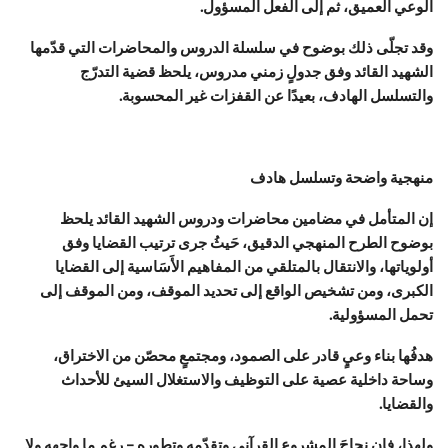
الوعي العميق، ثم إلى الفعل المسؤول.
وقد تجلّى ذلك بوضوح في سلسلة الدروس والمحاضرات التي قدّمها
الشهيد القائد وفق جدولٍ زمني مدروس، يلحظ قضية التدرّج
والتسلسل الهادف، بعيدًا عن القفزات غير المحسوبة.
منهجية واضحة وتسلسل هادف
إن المتأمل في مضامين محاضرات ودروس الشهيد القائد يلحظ
بوضوح الطرح المنهجي الدقيق، حَيثُ جرى ترتيب القضايا وفق
أولوياتها، والانتقال بالمتلقي من المفاهيم الأَسَاسية إلى القضايا
الكبرى، ومن تشخيص الواقع إلى تحديد الموقف، ومن الموقف إلى
تحمل المسؤولية.
هدفُها بناء وعيٍ قادر على الصمود، ومجتمعٍ محصّن من الاختراق،
وساحة داخلية عصية على التوظيف والاستغلال السيئ للأحداث
والقضايا.
ولهذا، فإن نجاحَ المشروع القرآني وتقدّمه وتطوره – رغم ما واجهه ولا