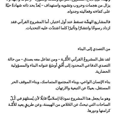
يزال من هجمات وحروب وتشويه واستهداف – يُعدّ بحد ذاته شهادةً حيّةً
على كفاءته وفعاليته وجدواه.
فالمشاريع الهشّة تسقط عند أول اختبار، أما المشروع القرآني فقد
ازداد رسوخًا وانتشارًا وتأثيرًا كلما اشتدّت عليه التحديات.
من التصدي إلى البناء
لقد نقل المشروعُ القرآني الأُمَّــة – ومن تفاعل معه بصدق – من حالة
التصدي الدفاعي المحدود إلى أُفُقٍ أوسَعَ عنوانه البناء والمسؤولية
الحضارية.
بناء الإنسان الواعي، وبناء المجتمع المتماسك، وبناء الموقف الحر
المستقل، بعيدًا عن التبعية والارتهان.
وهو ما يجعل هذا المشروع نموذجًا إسلاميًّا قابلًا لأن يُستلهَمَ في كُـلّ
الساحات التي تبحثُ عن الخَلاص من الهيمنة، وعن طريقٍ يعيد للأُمَّـة
كرامتها ودورها.