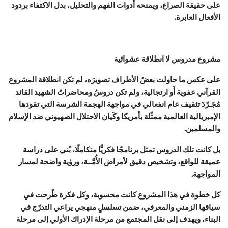
على حقيقة الصراع، ويمنحه أدوات الفهم والتحليل، بدل الاكتفاء بردود
الأفعال العابرة.
مشروع مدروس لا انطلاقة عشوائية
على عكس ما حاولت بعضُ الأطراف تصويرَه، لم تكن انطلاقة المشروع
القرآني عفوية أَو ارتجالية، ولم تكن دروسُ ومحاضراتُ الشهيد القائد
مُجَـرّدَ تثقيف عام انفعالي في مواجهة الهجمة الشرسة التي تقودها
الإمبريالية العالمية ممثّلة بأمريكا وكَيان الاحتلال الصهيوني ضد الإسلام
والمسلمين.
بل كانت تلك الدروس تمثل برنامجًا فكريًّا متكاملًا، بُني على دراسة
عميقة للواقع، وتشخيص دقيق لأمراض الأُمَّــة، ورؤية واضحة لمسار
المواجهة.
كل خطوة في هذا المشروع كانت محسوبة، وكل فكرة طُرحت في
سياقها الزمني والمعرفي، ضمن تسلسلٍ منهجي يراعي التدرّج في
البناء، ويهدف إلى نقل المجتمع من مرحلة الإدراك الأولي إلى مرحلة