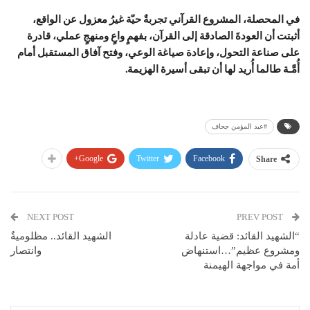
في المحصلة، المشروع القرآني تجربةٌ حيّة غيرُ معزول عن الواقع،
أثبتت أن العودةَ الصادقة إلى القرآن، بفهمٍ واعٍ ومنهجٍ عملي، قادرة
على صناعة التحول، وإعادة صياغة الوعي، وفتح آفاق المستقبل أمام
أُمَّـة طالما أُريد لها أن تبقى أسيرة الهزيمة.
#عبد المؤمن جحاف
Google+
Twitter
Facebook
Share
NEXT POST
PREV POST
“الشهيد القائد: قضية عادلة
الشهيد القائد.. مظلوميةٌ
ومشروع عظيم”…استنهاض
وانتصار
أمة في مواجهة الهيمنة