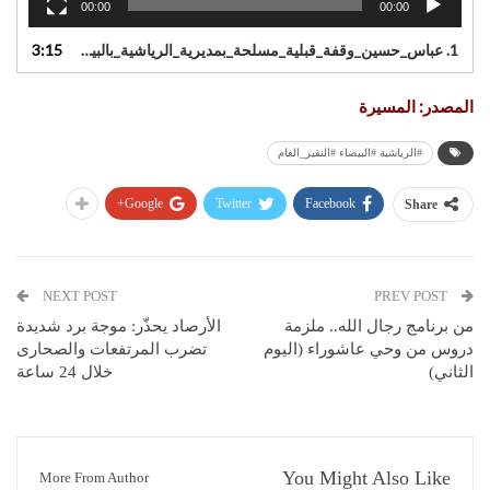
00:00
00:00
1.
عباس_حسين_وقفة_قبلية_مسلحة_بمديرية_الرياشية_بالبيضاء_إعلانا_للنفير
3:15
المصدر: المسيرة
#الرياشية #البيضاء #النفير_العام
Google+
Twitter
Facebook
Share
NEXT POST
PREV POST
من برنامج رجال الله.. ملزمة
الأرصاد يحذّر: موجة برد شديدة
دروس من وحي عاشوراء (اليوم
تضرب المرتفعات والصحارى
الثاني)
خلال 24 ساعة
You Might Also Like
More From Author