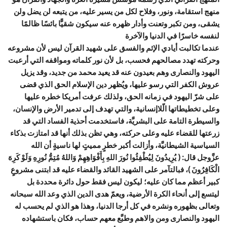
منهج استقامة، ونور، وفلاح لكل من يسير عليه، من يتبعه لن يضل ولن
يشقى، ومن تكبر وتعنت وأدار ظهره عنه سيكون شقيًّا بائسًا ظالمًا
لنفسه خاسرًا في الدنيا والآخرة
عندما تكالبت أيادي الإثم والفسق على شهيد القرآن ليس لأن مشروعه
وحركته تهدد مصالحهم فحسب، بل لأن نور كلماته ومواقفه التي أرعبت
اليهود والنصارى وهم بعيدون عنه قد يعيد محمد من جديد، وقد يزيل
عروش الكفر التي رسو عليها، ويُظهر دين الإسلام الحق الذي قضى
على شرّ اليهود في زمانه الحق، ولذلك عرفت أمريكا خطره عليها
وعلى تخطيطاتها الّلاإنسانية، والتي تهدف إلى تدمير الأرض والإنسان،
والسيطرة التامة على البشريَّة، فاستخدمت أحذية الفساد التي قد
زرعتها للقضاء عليه وعلى حركته، وهي تظن بذلك أنها قد امتازت بذكاء
السياسية الشيطانيَّة، وأزالت أكبر خطرٍ مميتٍ لها ناسيةٍ أن الله
عزَّوجل قال: ( يُرِيدُونَ لِيُطْفِئُوا نُورَ اللهِ بِأَفْوَاهِهِمْ وَاللهُ مُتِمُّ نُورِهِ وَلَوْ كَرِهَ
الْكَافِرُونَ )، فبالتآمر على الشهيد القائد والقضاء عليه قد ابتنى مشروعٍ
كبير أعظم مما كان عليه؛ ليكون ليس فقط حول دائرة محددة بل
ليتسع إلى أنحاء الكرة الأرضية، ويعمّ هدى الدين الذي وعد الله سبحانه
وتعالى بظهوره ونشره في كل أرجا الدنيا، وهذا هو الذي لم يحسب له
اليهود والنصارى ومن والاهم وطبَّع معهم حساب، فكان باستشهاده