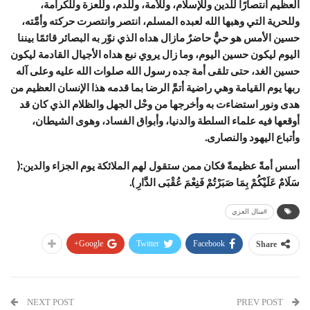
العظيم انتصارًا للدين وللإسلام، وللأمة، وللدم، وللعزة وللكرامة،
وللحرية التي وهبها الله لعبده المسلم، انتصر وانتصرت حركته وأمَّته،
حسين الأمس هو حيٌّ حاضرٌ مازال هداه الذي نوّر به البصائر قائمًا بيننا
اليوم ليكون حسين اليوم، وما زال يروي نبع هداه الأجيال القادمة ليكون
حسين الغد، حتى تلقى أمة جده رسول الله صلوات الله عليه وعلى آله
ربها يوم القيامة وهي راضية أتمَّ الرضا بما قدمه هذا الإنسان العظيم من
هدى ونور استضاءت به وأخرجها من وحْل الجهل والظلام الذي كان قد
أوقعها فيه علماء السلطة والدنيا، وأبواق الفساد، وهوى الشيطان،
وأتباع اليهود والنصارى.
أسس أمةً عظيمةً فكان ممن ستقول لهم الملائكة يوم الجزاء والدين:(
سَلَامٌ عَلَيْكُمْ بِمَا صَبَرْتُمْ فَنِعْمَ عُقْبَى الدَّارِ ).
#منال العزي
Google+
Twitter
Facebook
Share
NEXT POST
PREV POST