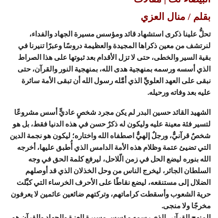
بقلم / منال العزي
تحلُّ علينا ذكرى استشهاد قائد ومؤسس مسيرة الجهاد والفداء،
لنرتشف من معين ذكراها المجيدة والعظيمة دروسًا وعبرًا تنيرنا في
بقية السير والخطى، حتى لا تزل الأقدام بعد ثبوتها على هذا الصراط
الذي أسسه ورسمه بمنهجية هدى الله، بمنهجية النور والقرآن، حتى
نبقى على العهد العلويِّ الذي أمَّله رسول الله أن تبقى الأمة سائرة
عليه بعد وفاته ورحيله.
الشهيد القائد حسين البدر لم يكن مجرد شخصٍ عاديٍّ أسس مشروعًا
لتسير فئة معينة عليه وليكون له ذكرٌ حسن في هذه الدنيا فقط، بل هو
شخصٌ قرآنيٌّ، ورجلٌ إلهيٌّ اصطفاه الله واختاره؛ ليكون هو نجمة الدين
التي تضيئ عتمة وظلام هذه الأمة الدامس الذي أُطبق عليها، أخرجه
الله بنوره ليضع الحل في زمن الّلاحل، ليرفع كلمة الحق في وجه
السلطان الجائر، ليخرج الناس من وحل الخذلان الذي قد أوصلهم
الضلال إلى مستنقعه، ليضع نقاطًا على الأحرف الخرساء التي كبَّلت
حرية الشعوب وأسقطت كراماتهم، وتركتهم ضائعين عائمين لا يعرفون
مخرجًا ولا منجى.
المنهج القرآني الذي رسمه مؤسس مسيرة العزة والجهاد والقرآن هو