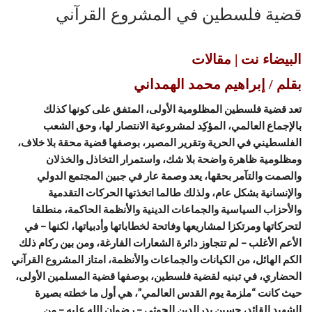
قضية فلسطين في المشروع القرآني
البيضاء نت | مقالات
بقلم / إبراهيم محمد الهمداني
تعد قضية فلسطين المظلومية الأولى، المتفق على كونها كذلك
بالإجماع العالمي، المؤكِد لمشروعية الانتصار لها، وحق الشعب
الفلسطيني في الحرية وتقرير المصير، بوصفها قضية محقة بلا خلاف،
ومظلومية ظاهرة واضحة بلا شك، واستمرار التخاذل والخذلان
والصمت والتآمر بحقها، يعد وصمة عار في جبين المجتمع الدولي
والإنسانية بشكل عام، ولذلك طالما اتخذتها الحركات التقدمية
والأحزاب السياسية والجماعات الدينية والأنظمة الحاكمة، منطلقا
لتحركاتها ومرتكزا لمشاريعها وفاتحة لخطاباتها وأدبياتها، لكنها – في
الأعم الأغلب – لم تتجاوز دائرة الشعارات الفارغة، ومن بين ركام ذلك
الكم الهائل، من الكيانات والجماعات والأنظمة، امتاز المشروع القرآني
الحضاري، في تبنيه لقضية فلسطين، بوصفها قضية المسلمين الأولى،
حيث كانت “ملزمة يوم القدس العالمي”، هي أول ما خطته بصيرة
الشهيد القائد، حسين بدرالدين الحوثي – رضوان الله عليه – من