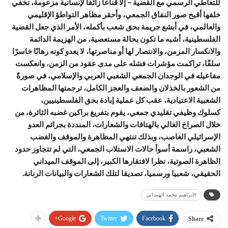
للتعاطي الرسمي مع القضية – إلا قناعا زائفا لإنسانية مزعومة، تخفي
خلفها أقبح صور النفاق الجمعي، وأحقر مظاهر التواطؤ الإقليمي
والعالمي، في أبشع جريمة بحق شعب بأكمله، الأمر الذي جعل القضية
الفلسطينية، أشبه ما تكون بحالة مستعصية، من الهزيمة الدائمة
والانكسار المزمن، والانتصار لها أو مناصرتها، لا يعدو كونه رهانًا خاسرًا
سلفًا، تراكمت مؤشرات فشله على مدى عقود من الزمن، وانعكست
مفاعيله في الوجدان الجمعي الشعبي العربي والإسلامي، في صورةً
من الشعور بالخذلان والضعف والعجز الكامل، ترجمتها المظاهرات
الشعبية الاعتيادية، عقب كل عملية إبادة بحق الفلسطينيين،
كسلوك وظيفي تقليدي جمعي، يقوم بتفريغ براكين غضبه الثائرة، من
خلال الصراخ الغالي بالهتافات والشعارات، المنددة بجرائم العدو
الإسرائيلي الغاصب، وبذلك تنتهي المظاهرة والموقف والغضب
الشعبي، راسمة أسوأ حالات الاستلاب الجمعي، التي لم تتجاوز حدود
الظاهرة الصوتية، نظرا لافتقارها الكبير، إلى الموقف الميداني
الحقيقي، شعبيا ورسميا، تصديقا لتلك الشعارات والبيانات الرنانة.
#إبراهيم محمد الهمداني
Google+
Twitter
Facebook
Share