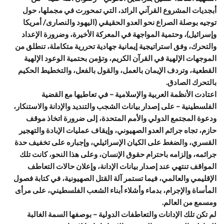
أبجديات المشروع القرآني الرائد، التي تمحورت في مجملها، حول
توجيه بوصلة الصراع نحو العدو الحقيقي (اليهود والنصارى/ أمريكا
وإسرائيل)، وحتمية المواجهة في المعركة الأخيرة، وضرورة الإعداد
والتحرك، وفق استراتيجية إيمانية جهادية تحررية متكاملة، تنطلق من
الموجهات الإلهية في القرآن الكريم، وتؤمن بحتمية الوعود الإلهية
القطعية، وتردف الإيمان بالعمل، والقول بالفعل، والتخطيط الحكيم
بالتحرك الصادق.
اعتادت الأنظمة العربية والإسلامية – في تعاطيها مع القضية
الفلسطينية – على إصدار بيانات الشجب والتنديد والإدانة والاستنكار،
ودعوة المجتمع الدولي والأمم المتحدة، إلى ضرورة اتخاذ موقف
حازم، تجاه جرائم العدو الصهيوني، وإيقاف عمليات الإبادة والتهجير
القسري، والضغط على الكيان الإسرائيلي، وإجباره على تخفيف حدة
جرائمه، وإلزامه باحترام حقوق الإنسان، وعلى هذا النحو، كانت تلك
المواقف تنتهي عند إصدار بيانات الإدانة، وإعلان حالات التعاطف
الإقليمي والعالمي، فيما تستمر آلة القتل الصهيونية، في كتابة فصول
المأساة والإجرام، بدماء وأشلاء أبناء الشعب الفلسطيني، على مرأى
ومسمع من العالم.
لم تكن تلك الإدانات والتعاطفات الدولية – بوصفها السمة الغالبة