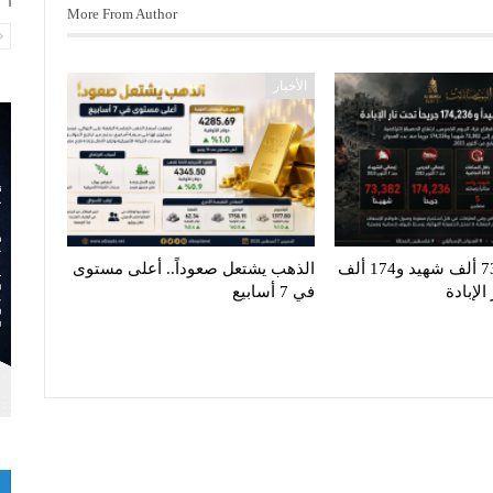
More From Author
الأخبار
غزة تنزف.. 73 ألف شهيد و174 ألف
الذهب يشتعل صعوداً.. أعلى مستوى
لإبادة
في 7 أسابيع