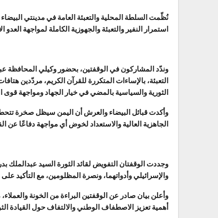
نُظّمت السلطة المحلية والتعبئة العامة في مدينتي البيضاء 
استمرار النفير والتعبئة والجهوزية الكاملة لمواجهة العدو 
وندّد المشاركون في الوقفتين، بحضور وكيلي المحافظة عب
التعبئة، بالإساءات المتكررة للقرآن الكريم، مردّدين هتافات 
الثورية والسياسية بالمضي في خيار الجهاد ومواجهة قوى ا
وأكدت قبائل البيضاء والعرش أن اليمن سيظل صخرة تتحطم 
الجاهزية العالية والاستعداد لخوض أي مواجهة دفاعًا عن ال
وجددت الوقفتان التفويض لقائد الثورة السيد عبدالملك بدر 
والإسرائيلي وأدواتهما، ونصرة المظلومين، مع التأكيد على ا
وأعلن بيان صادر عن الوقفتين البراءة من الخونة والعملاء،
أهمية تعزيز الاصطفاف الوطني والالتفاف حول القيادة الثور