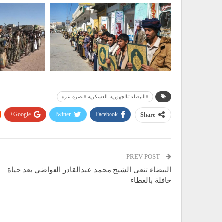
#البيضاء #الجهوزية_العسكرية #نصرة_غزة
Google+
Twitter
Facebook
Share
PREV POST
البيضاء تنعى الشيخ محمد عبدالقادر العواضي بعد حياة
حافلة بالعطاء