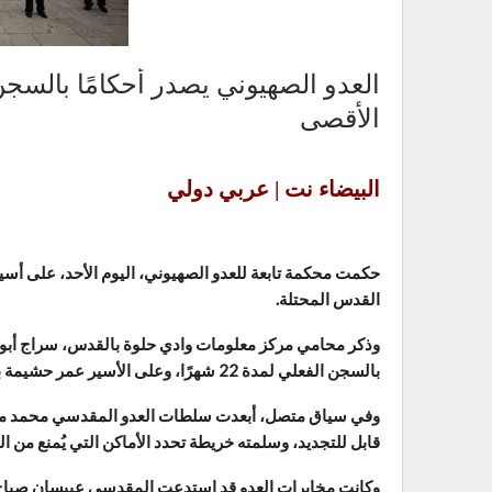
العدو الصهيوني يصدر أحكامًا بالس
الأقصى
البيضاء نت | عربي دولي
حكمت محكمة تابعة للعدو الصهيوني، اليوم الأحد، على أ
القدس المحتلة.
وذكر محامي مركز معلومات وادي حلوة بالقدس، سراج أبو 
بالسجن الفعلي لمدة 22 شهرًا، وعلى الأسير عمر حشيمة بالسجن الفعلي لمدة 30 شهرًا، وفقًا لوكالة “صفا” الفلسطينية.
وفي سياق متصل، أبعدت سلطات العدو المقدسي محمد مو
قابل للتجديد، وسلمته خريطة تحدد الأماكن التي يُمنع من ال
وكانت مخابرات العدو قد استدعت المقدسي عبيسان صباح ا