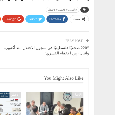
#القدس #الأقصى #الاحتلال
Google+
Twitter
Facebook
Share
PREV POST
“220 صحفيًا فلسطينيًا في سجون الاحتلال منذ أكتوبر..
واثنان رهن الإخفاء القسري”
You Might Also Like
الأخبار
الأخبار