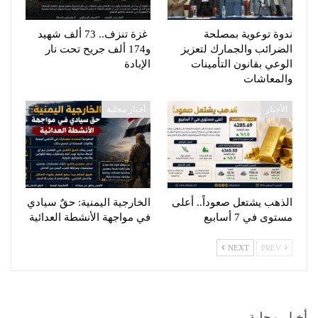
ندوة توعوية بمصلحة
غزة تنزف.. 73 ألف شهيد
الضرائب والجمارك لتعزيز
و174 ألف جريح تحت نار
الوعي بقانون التأمينات
الإبادة
والمعاشات
الأخبار
أخبار محلية
الذهب يشتعل صعوداً.. أعلى
الخارجية اليمنية: حقٌ سيادي
مستوى في 7 أسابيع
في مواجهة الأنشطة العدائية
NEXT
PREV
أخبار محلية