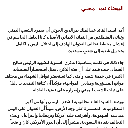
البيضاء نت | محلي
أكد السيد القائد عبدالملك بدرالدين الحوثي أن صمود الشعب اليمني
وثباته، المنطلقين من انتمائه الإيماني الأصيل، كانا العامل الحاسم في
إفشال مخطط تحالف العدوان الهادف إلى احتلال اليمن بالكامل
وتحويل شعبه إلى شعبٍ مستعبد.
جاء ذلك في كلمته بمناسبة الذكرى السنوية للشهيد الرئيس صالح
الصماد، حيث شدد على أن هذه الذكرى تمثل استحضاراً لتضحياته
الكبيرة في خدمة شعبه وأمته، كما تستحضر قوافل الشهداء من مختلف
مواقع المسؤولية وميادين المواجهة، مؤكداً أن كثافة التضحيات دليلٌ
على ثبات الشعب اليمني وإصراره على قضيته العادلة.
ووصف السيد القائد مظلومية الشعب اليمني بأنها من أكبر
المظلوميات المستمرة على وجه الأرض، مبيناً أن العدوان على اليمن
هندسته الصهيونية، وأشرفت عليه أمريكا وبريطانيا وإسرائيل، ونفذه
التحالف بقيادة السعودية، مشيراً إلى أن الدور الأمريكي كان واضحاً