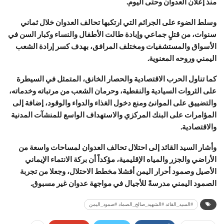
منذ إعلان العدوان وحتى اليوم.
وسلط الضوء على الجرائم التي ارتكبها تحالف العدوان خلال ثماني
سنوات، من قتلٍ جماعي وإبادة طالت الأطفال والنساء وكبار السن في
الأسواق والمستشفيات ومختلف المرافق، بهدف كسر إرادة الشعب
اليمني وروحه المعنوية.
كما تناول الحرب الاقتصادية والحصار الخانق، المتمثل في السيطرة
على الثروات السيادية والنفطية، وحرمان الشعب من مرتباته وخدماته،
والتضييق على الموانئ ومنع دخول الغذاء والدواء والوقود، إضافة إلى
المؤامرات على البنك المركزي والاستهداف الواسع للمنشآت المدنية
والاقتصادية.
وأشار السيد القائد إلى احتلال تحالف العدوان لمساحات واسعة من
الأراضي والجزر والمياه الإقليمية، مؤكداً أن بركة الانتماء الإيماني
الأصيل وصمود أحرار اليمن أفشلا مخطط الاحتلال، وجعلا من تجربة
الصمود اليمني مدرسةً للأجيال في مواجهة عدوان غير مسبوق.
#السيد_القائد #الشهيد_صالح_الصماد #صمود_اليمن