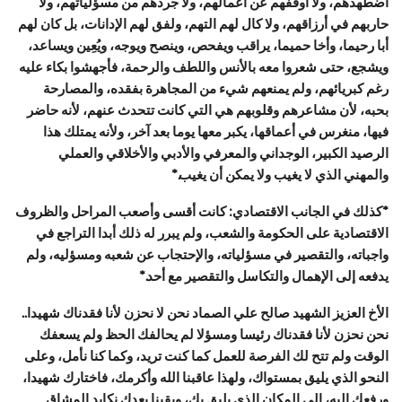
اضطهدهم، ولا أوقفهم عن أعمالهم، ولا جردهم من مسؤلياتهم، ولا
حاربهم في أرزاقهم، ولا كال لهم التهم، ولفق لهم الإدانات، بل كان لهم
أبا رحيما، وأخا حميما، يراقب ويفحص، وينصح ويوجه، ويُعِين ويساعد،
ويشجع، حتى شعروا معه بالأنس واللطف والرحمة، فأجهشوا بكاء عليه
رغم كبريائهم، ولم يمنعهم شيء من المجاهرة بفقده، والمصارحة
بحبه، لأن مشاعرهم وقلوبهم هي التي كانت تتحدث عنهم، لأنه حاضر
فيها، منغرس في أعماقها، يكبر معها يوما بعد آخر، ولأنه يمتلك هذا
الرصيد الكبير، الوجداني والمعرفي والأدبي والأخلاقي والعملي
والمهني الذي لا يغيب ولا يمكن أن يغيب.*
*كذلك في الجانب الاقتصادي: كانت أقسى وأصعب المراحل والظروف
الاقتصادية على الحكومة والشعب، ولم يبرر له ذلك أبدا التراجع في
واجباته، والتقصير في مسؤلياته، والإحتجاب عن شعبه ومسؤليه، ولم
يدفعه إلى الإهمال والتكاسل والتقصير مع أحد.*
الأخ العزيز الشهيد صالح علي الصماد نحن لا نحزن لأنا فقدناك شهيدا..
نحن نحزن لأنا فقدناك رئيسا ومسؤلا لم يحالفك الحظ ولم يسعفك
الوقت ولم تتح لك الفرصة للعمل كما كنت تريد، وكما كنا نأمل، وعلى
النحو الذي يليق بمستواك، ولهذا عاقبنا الله وأكرمك، فاختارك شهيدا،
ورفعك إليه، إلى المكان الذي يليق بك، وبقينا بعدك نكابد المشاق