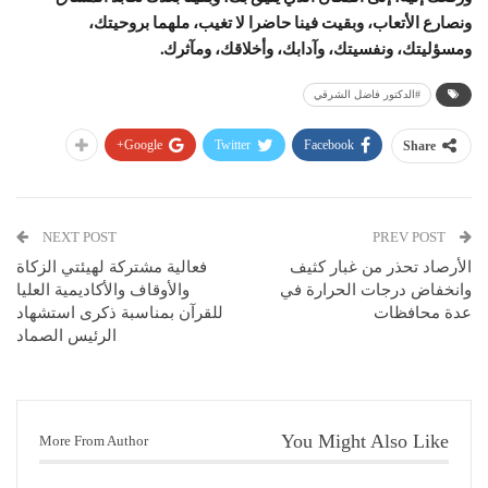
ونصارع الأتعاب، وبقيت فينا حاضرا لا تغيب، ملهما بروحيتك،
ومسؤليتك، ونفسيتك، وآدابك، وأخلاقك، ومآثرك.
#الدكتور فاضل الشرقي
Google+
Twitter
Facebook
Share
NEXT POST
PREV POST
الأرصاد تحذر من غبار كثيف
فعالية مشتركة لهيئتي الزكاة
وانخفاض درجات الحرارة في
والأوقاف والأكاديمية العليا
عدة محافظات
للقرآن بمناسبة ذكرى استشهاد
الرئيس الصماد
You Might Also Like
More From Author