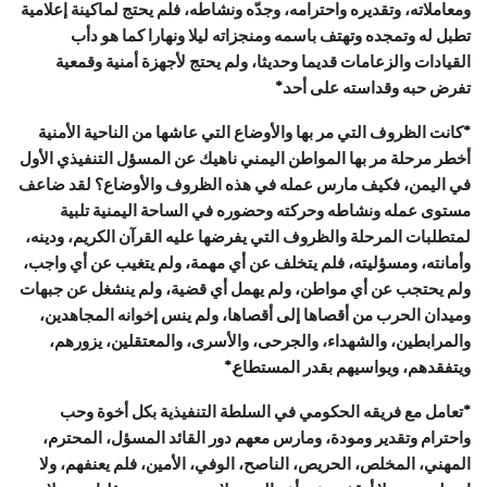
ومعاملاته، وتقديره واحترامه، وجدّه ونشاطه، فلم يحتج لماكينة إعلامية
تطبل له وتمجده وتهتف باسمه ومنجزاته ليلا ونهارا كما هو دأب
القيادات والزعامات قديما وحديثا، ولم يحتج لأجهزة أمنية وقمعية
تفرض حبه وقداسته على أحد.*
*كانت الظروف التي مر بها والأوضاع التي عاشها من الناحية الأمنية
أخطر مرحلة مر بها المواطن اليمني ناهيك عن المسؤل التنفيذي الأول
في اليمن، فكيف مارس عمله في هذه الظروف والأوضاع؟ لقد ضاعف
مستوى عمله ونشاطه وحركته وحضوره في الساحة اليمنية تلبية
لمتطلبات المرحلة والظروف التي يفرضها عليه القرآن الكريم، ودينه،
وأمانته، ومسؤليته، فلم يتخلف عن أي مهمة، ولم يتغيب عن أي واجب،
ولم يحتجب عن أي مواطن، ولم يهمل أي قضية، ولم ينشغل عن جبهات
وميدان الحرب من أقصاها إلى أقصاها، ولم ينس إخوانه المجاهدين،
والمرابطين، والشهداء، والجرحى، والأسرى، والمعتقلين، يزورهم،
ويتفقدهم، ويواسيهم بقدر المستطاع.*
*تعامل مع فريقه الحكومي في السلطة التنفيذية بكل أخوة وحب
واحترام وتقدير ومودة، ومارس معهم دور القائد المسؤل، المحترم،
المهني، المخلص، الحريص، الناصح، الوفي، الأمين، فلم يعنفهم، ولا