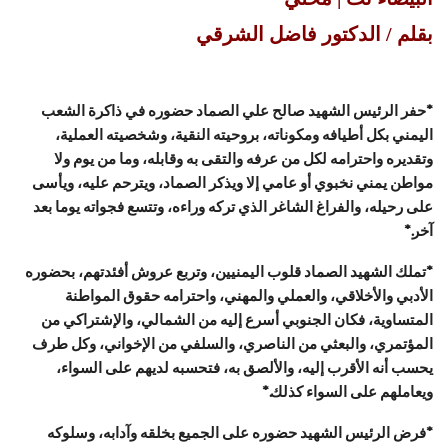
بقلم / الدكتور فاضل الشرقي
*حفر الرئيس الشهيد صالح علي الصماد حضوره في ذاكرة الشعب
اليمني بكل أطيافه ومكوناته، بروحيته النقية، وشخصيته العملية،
وتقديره واحترامه لكل من عرفه والتقى به وقابله، وما من يوم ولا
مواطن يمني نخبوي أو عامي إلا ويذكر الصماد، ويترحم عليه، ويأسى
على رحيله، والفراغ الشاغر الذي تركه وراءه، وتتسع فجواته يوما بعد
آخر.*
*تملك الشهيد الصماد قلوب اليمنيين، وتربع عروش أفئدتهم، بحضوره
الأدبي والأخلاقي، والعملي والمهني، واحترامه حقوق المواطنة
المتساوية، فكان الجنوبي أسرع إليه من الشمالي، والإشتراكي من
المؤتمري، والبعثي من الناصري، والسلفي من الإخواني، وكل طرف
يحسب أنه الأقرب إليه، والألصق به، فتحسبه لديهم على السواء،
ويعاملهم على السواء كذلك.*
*فرض الرئيس الشهيد حضوره على الجميع بخلقه وآدابه، وسلوكه