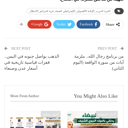
#غزة #حرب_الإبادة #العدوان_الإسرائيلي #صحة_غزة #جرائم_الاحتلال
Google+
Twitter
Facebook
Share
NEXT POST
PREV POST
من برنامج رجال الله.. ملزمة
الذهب يواصل جنونه في اليمن..
آيات من سورة الواقعة (اليوم
قفزات قياسية تاريخية في
الثاني)
أسعار عدن وصنعاء
You Might Also Like
More From Author
أخبار البيضاء
أخبار محلية