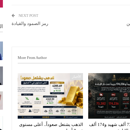
NEXT POST
ن
رمز الصمود والقيادة
ال
More From Author
الأخبار
غزة تنزف.. 73 ألف شهيد و174 ألف
الذهب يشتعل صعوداً.. أعلى مستوى