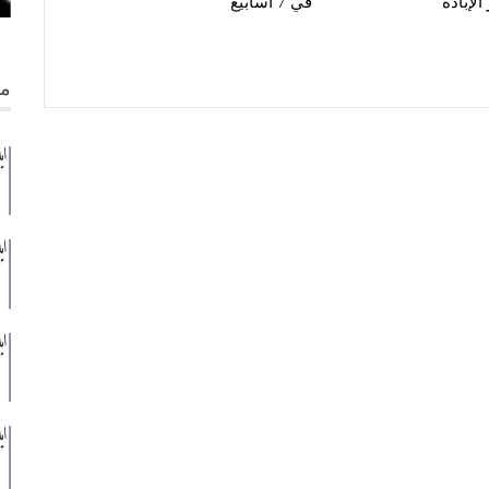
لإبادة
في 7 أسابيع
من