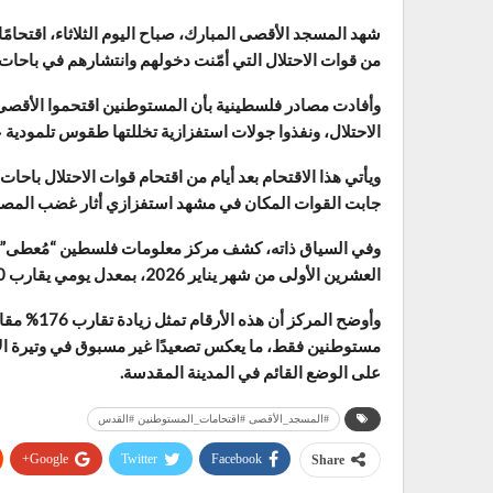
شهد المسجد الأقصى المبارك، صباح اليوم الثلاثاء، اقتحام
من قوات الاحتلال التي أمّنت دخولهم وانتشارهم في باحات
وأفادت مصادر فلسطينية بأن المستوطنين اقتحموا الأقصى
الاحتلال، ونفذوا جولات استفزازية تخللتها طقوس تلمودية 
ويأتي هذا الاقتحام بعد أيام من اقتحام قوات الاحتلال باحا
جابت القوات المكان في مشهد استفزازي أثار غضب المصل
العشرين الأولى من شهر يناير 2026، بمعدل يومي يقارب 400 مستوطن.
مستوطنين فقط، ما يعكس تصعيدًا غير مسبوق في وتيرة ا
على الوضع القائم في المدينة المقدسة.
#المسجد_الأقصى #اقتحامات_المستوطنين #القدس
Google+
Twitter
Facebook
Share