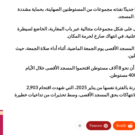
ًا جديدًا نفذته مجموعات من المستوطنين الصهاينة، بحماية مشددة
 المسجد.
 على شكل مجموعات متتالية عبر باب المغاربة، الخاضع لسيطرة
علنية، في انتهاك صارخ لحرمة المكان.
ت المسجد الأقصى يوم الجمعة الماضية، أثناء أداء صلاة الجمعة، حيث
ين.
وفي السياق ذاته، كشف مركز معلومات فلسطين “مُعطى” أن نحو 8 آلاف مستوطن اقتحموا المسجد الأقصى خلال الأيام
وأوضح المركز أن هذه الأرقام تمثل زيادة تقارب 176% مقارنة بالفترة نفسها من يناير 2025، التي شهدت اقتحام 2,903
لانتهاكات بحق المسجد الأقصى، وسط تحذيرات من تداعيات خطيرة
Pinterest
ReddIt