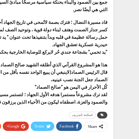
جمع بين الصمود والبناء بحنكة سياسية مرسخًا مبادئ السيا
التي هي أيضًا نصر.
قاد مسيرة النضال ؛ فترك بصمة لاتُمحى في تاريخ الجهاد أخر
كسر جدار الصمت وهتف لبناء دولة قوية ، وتوحيد الصف لمو
حمل رسالة عظيمة في قلبه وبدأ بتنفيذها تحت عنوان ” يد ت
حيدرية عسكرية تعشق الجهاد.
“يد تحمي” بشجاعة جندي حُر لايركع للوصاية الخارجية بحكم
هذا هو المشروع القرآني الذي أطلقه الشهيد صالح الصماد 
قال الرئيس الصماد(لاينبغي أن يبيع الواحد نفسه بأقل من ال
الصماد جعل الجنة نصب عينيه،
كُل الأحرار في اليمن هو “صالح الصماد”
لقد ترك مشروعاً مستمرا هدفه الأول الجهاد ؛ لتستمر مسير
والصمود والعزة، اصطفاه ليكون من الأحياء الذين يرزقون في
#صالحة الشريف
Google+
Twitter
Facebook
Share