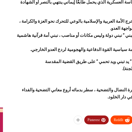
سة العسكرية الذي يحمل طابعًا إيماني ينتهي بالنصر أو الشهادة
ج الأمة العربية والإسلامية بالوعي للتحرك نحو العزة والكرامة ،
اجهة العدو.
بني ” نبني دولة وليس مكانات أو مناصب ، نبني أمة قرآنية هاشمية
ة سياسية القوة الدفاعية والهجومية لردع العدو الخارجي.
” يد تبني ويد تحمي ” على طريق القضية المقدسة
جنة).
ة النضال والتضحية ، سطر بدمائه أروع معاني التضحية والفداء
 دار الخلود.
Pinterest
ReddIt