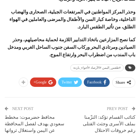
وحذر المركز المواطنين في المرتفعات الجبلية، الصحارى والهضاب
الداخلية، وخاصة كبار السن والأطفال والمرضى والعاملين في الهواء
الطلق، من تأثير الطقس البارد.
كما نصح المزارعين باتخاذ التدابير اللازمة لحماية محاصيلهم، وحذر
الصيادين ومرتادي البحر وركاب السفن جنوب الساحل الغربي ومدخل
باب المندب من اضطراب البحر وارتفاع الموج.
#طقس_اليمن #الأرصاد #أجواء_باردة
Google+
Twitter
Facebook
Share
NEXT POST
PREV POST
كتائب القسام تؤكد: التزّمنا
محافظ حضرموت: مخطط
بملف الأسرى وجثث القتلى
سعودي يهدف لفصل المحافظة
رغم خروقات الاحتلال
عن اليمن واستغلال ثرواتها