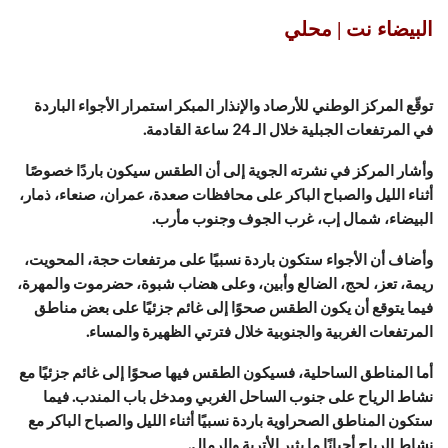
البيضاء نت | محلي
توقّع المركز الوطني للأرصاد والإنذار المبكر استمرار الأجواء الباردة
في المرتفعات الجبلية خلال الـ 24 ساعة القادمة.
وأشار المركز في نشرته الجوية إلى أن الطقس سيكون باردًا خصوصًا
أثناء الليل والصباح الباكر على محافظات صعدة، عمران، صنعاء، ذمار،
البيضاء، شمال إب، غرب الجوف وجنوب مأرب.
وأضاف أن الأجواء ستكون باردة نسبيًا على مرتفعات حجة، المحويت،
ريمة، تعز، لحج، الضالع وأبين، وعلى هضاب شبوة، حضرموت والمهرة،
فيما يتوقع أن يكون الطقس صحوًا إلى غائم جزئيًا على بعض مناطق
المرتفعات الغربية والجنوبية خلال فترتي الظهيرة والمساء.
أما المناطق الساحلية، فسيكون الطقس فيها صحوًا إلى غائم جزئيًا مع
نشاط الرياح على جنوب الساحل الغربي ومدخل باب المندب. فيما
ستكون المناطق الصحراوية باردة نسبيًا أثناء الليل والصباح الباكر مع
نشاط الرياح أحيانًا ما يثير الأتربة والرمال.