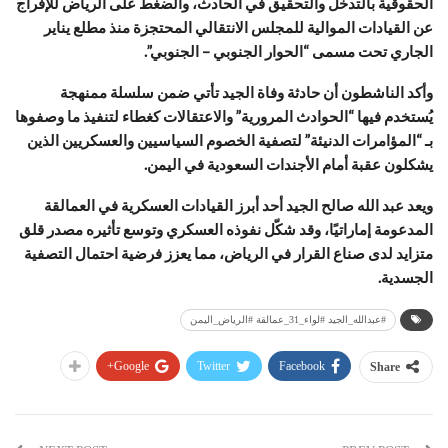
الحقوقية بالتدخل والتحقيق في الحادث، والضغط على الرياض للإفراج
عن القيادات الموالية للمجلس الانتقالي المحتجزة منذ مطلع يناير
الجاري تحت مسمى “الحوار الجنوبي – الجنوبي”.
وأكد الناشطون أن حادثة وفاة الجيد تأتي ضمن سلسلة ممنهجة
يُستخدم فيها “الحوادث المرورية” والاعتقالات كغطاء لتنفيذ ما وصفوها
بـ “المؤامرات الدنيئة” لتصفية الخصوم السياسيين والعسكريين الذين
يشكلون عقبة أمام الأجندات السعودية في اليمن.
ويعد عبد الله صالح الجيد أحد أبرز القيادات العسكرية في العمالقة
المدعومة إماراتيًا، وقد شكّل نفوذه العسكري وتوسع تأثيره مصدر قلق
متزايد لدى صناع القرار في الرياض، مما يعزز فرضية احتمال التصفية
الجسدية.
#عبدالله_الجيد #لواء_31_عمالقة #الرياض_اليمن
Google+
Twitter
Facebook
Share