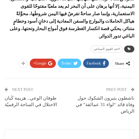
اليمنية، إلا أنها برهان على أن البحر لم يعد ملعبًا مفتوحًا للقوى
الاستعمارية، وإنما صار ساحةً تفرضُ فيها اليمن شروطَها، محوِّلةً
هياكل الحاملات والبوارج والسفن المعادية إلى دخانٍ أسود وحطامٍ
متناثر، يحكي قصة انكسار الغطرسة فوق أمواج البحار وتحتها، وعلى
الباغي تدور الدوائر.
#عبد القوي السباعي
Google+
Twitter
Facebook
Share
NEXT POST
PREV POST
ناشطون يثيرون الشكوك حول
طوفان الوعي.. هزيمة كَيان
وفاة قائد “لواء 31 عمالقة” في
الاحتلال في الساحة الرقميّة
الرياض