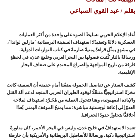
بقلم / عبد القوي السباعي
أعاد الإعلام الحربي تسليطَ الضوء على واحدة من أكثر العمليات
العسكرية دلالةً وتعقيدًا؛ استهداف السفينة البريطانية “مارلين لواندا”،
في مشهدٍ يمثّل قراءةً يمنيةً صارمةً في كتاب التوازنات الدولية،
ورسالةً بالنار كُتبت فصولها بين البحر العربي وخليج عدن، في لحظةٍ
فارقة من تاريخ المواجهة والصراع المحتدم على ضفاف البحار
الإقليمية.
كشف الستار عن تفاصيل الحمولة يضعُنا أمام حقيقة أن السفينة كانت
مخزنًا استراتيجيًّا متنقّلًا لوقود الطيران الحربي المتجه لدعم آلة القتل
والإبادة الصهيونية، وهنا تتحول العملية من مُجَـرّد استهداف لملاحة
العدوّ إلى إعاقة لوجستية مباشرة؛ مما يمنحُ الموقفَ اليمني بُعدًا
أخلاقيًّا يتجاوزُ حدودَ الجغرافيا.
تعمد الاستهدافُ في خليج عدن، وليس في البحر الأحمر، كان مناورةً
استراتيجيةً ذكية، ورسالةً للأساطيل البريطانية والأمريكية بأن خارطةَ