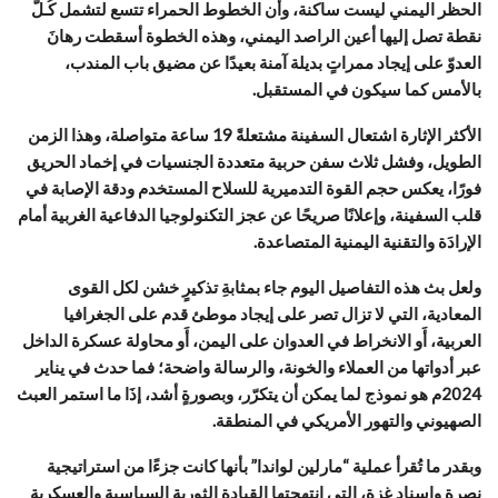
الحظر اليمني ليست ساكنة، وأن الخطوط الحمراء تتسع لتشمل كُـلّ
نقطة تصل إليها أعين الراصد اليمني، وهذه الخطوة أسقطت رهانَ
العدوّ على إيجاد ممراتٍ بديلة آمنة بعيدًا عن مضيق باب المندب،
بالأمس كما سيكون في المستقبل.
الأكثر الإثارة اشتعال السفينة مشتعلةً 19 ساعة متواصلة، وهذا الزمن
الطويل، وفشل ثلاث سفن حربية متعددة الجنسيات في إخماد الحريق
فورًا، يعكس حجم القوة التدميرية للسلاح المستخدم ودقة الإصابة في
قلب السفينة، وإعلانًا صريحًا عن عجز التكنولوجيا الدفاعية الغربية أمام
الإرادَة والتقنية اليمنية المتصاعدة.
ولعل بث هذه التفاصيل اليوم جاء بمثابةِ تذكيرٍ خشن لكل القوى
المعادية، التي لا تزال تصر على إيجاد موطئ قدم على الجغرافيا
العربية، أَو الانخراط في العدوان على اليمن، أَو محاولة عسكرة الداخل
عبر أدواتها من العملاء والخونة، والرسالة واضحة؛ فما حدث في يناير
2024م هو نموذج لما يمكن أن يتكرّر، وبصورةٍ أشد، إذَا ما استمر العبث
الصهيوني والتهور الأمريكي في المنطقة.
وبقدر ما تُقرأ عملية “مارلين لواندا” بأنها كانت جزءًا من استراتيجية
نصرة وإسناد غزة، التي انتهجتها القيادة الثورية السياسية والعسكرية