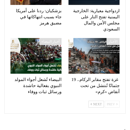
ازدواجية معيارية: الخارجية
بزشكيان: ردنا على أمريكا
اليمنية تفتح النار على
جاء بسبب انتهاكاتها في
مجلس الأمن والمال
مضيق هرمز
السعودي
الأخبار
أخبار البيضاء
غزة تفتح مقابر الركام.. 19
البيضاء تُشعل أجواء المولد
جثمانًا تُنتشل من تحت
النبوي بفعالية حاشدة
أنقاض «كرم»
ورسائل ثبات ووفاء
NEXT
PREV