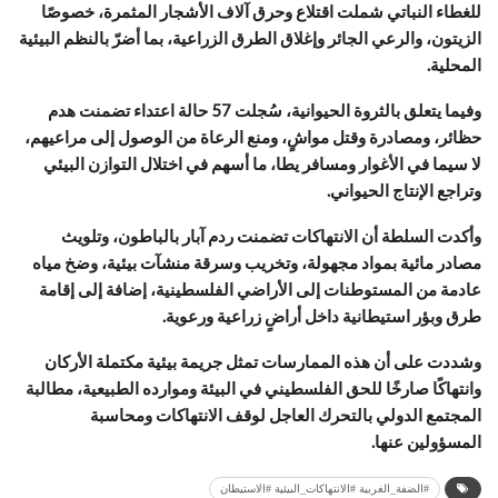
للغطاء النباتي شملت اقتلاع وحرق آلاف الأشجار المثمرة، خصوصًا
الزيتون، والرعي الجائر وإغلاق الطرق الزراعية، بما أضرّ بالنظم البيئية
المحلية.
وفيما يتعلق بالثروة الحيوانية، سُجلت 57 حالة اعتداء تضمنت هدم
حظائر، ومصادرة وقتل مواشٍ، ومنع الرعاة من الوصول إلى مراعيهم،
لا سيما في الأغوار ومسافر يطا، ما أسهم في اختلال التوازن البيئي
وتراجع الإنتاج الحيواني.
وأكدت السلطة أن الانتهاكات تضمنت ردم آبار بالباطون، وتلويث
مصادر مائية بمواد مجهولة، وتخريب وسرقة منشآت بيئية، وضخ مياه
عادمة من المستوطنات إلى الأراضي الفلسطينية، إضافة إلى إقامة
طرق وبؤر استيطانية داخل أراضٍ زراعية ورعوية.
وشددت على أن هذه الممارسات تمثل جريمة بيئية مكتملة الأركان
وانتهاكًا صارخًا للحق الفلسطيني في البيئة وموارده الطبيعية، مطالبة
المجتمع الدولي بالتحرك العاجل لوقف الانتهاكات ومحاسبة
المسؤولين عنها.
#الضفة_الغربية #الانتهاكات_البيئية #الاستيطان