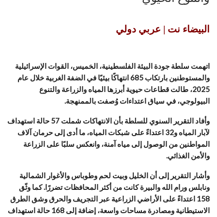
البيضاء نت | عربي دولي
اتهمت سلطة جودة البيئة الفلسطينية، الخميس، القوات الإسرائيلية
والمستوطنين بارتكاب 685 انتهاكًا بيئيًا في الضفة الغربية خلال عام
2025، طالت قطاعات حيوية أبرزها المياه والزراعة والتنوع
البيولوجي، في سياق اعتداءات وُصفت بالممنهجة.
وأفاد التقرير السنوي للسلطة بأن الانتهاكات شملت 57 حالة استهداف
لآبار المياه و32 اعتداءً على شبكات المياه، ما أدى إلى حرمان آلاف
المواطنين من الوصول إلى مياه آمنة، وانعكس سلبًا على الزراعة
والأمن الغذائي.
وأشار التقرير إلى أن الخليل وبيت لحم وطوباس والأغوار الشمالية
ونابلس ورام الله والبيرة كانت من أكثر المحافظات تضررًا. كما وثّق
158 اعتداءً على الأراضي الزراعية عبر التجريف والحرق وشق الطرق
الاستيطانية ومصادرة مساحات واسعة، إضافة إلى 168 حالة استهداف