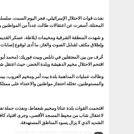
نفذت قوات الاحتلال الإسرائيلي، فجر اليوم السبت، سلسل
المحتلة، أسفرت عن اعتقالات طالت عدداً من المواطنين
و شهدت المنطقة الشرقية ومخيمات (بلاطة، عسكر القديم والج
وإطلاق مكثف لقنابل الصوت والغاز، ما أدى لوقوع إصابات
عُرف من بين المعتقلين في نابلس وبيت فوريك: (محمد أبو
اقتحم الاحتلال مخيم الدهيشة وبلدة الخضر، حيث اعتقل شاب
وطالت عمليات المداهمة بلدة بيت أمر ومخيم العروب، بين
والمستوطنين، تخلله احتجاز مواطنين والاعتداء على ممتلكا
اقتحمت القوات بلدة عناتا ومخيم شعفاط، ونفذت حملة تفت
لاعتقال شاب من محيط المسجد الأقصى، وجرى اقتياد كافة ا
الشديد الذي لا يزال يسود المناطق المستهدفة.