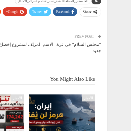
#فلسطين_المحتلة #الضفة_تحت_الاقتحام #جرائم_الاحتلال
Google+
Twitter
Facebook
Share
PREV POST
“مجلس السلام” في غزة.. الاسم المزيّف لمشروع إخضاع
جديد
You Might Also Like
الأخبار
الأخبار