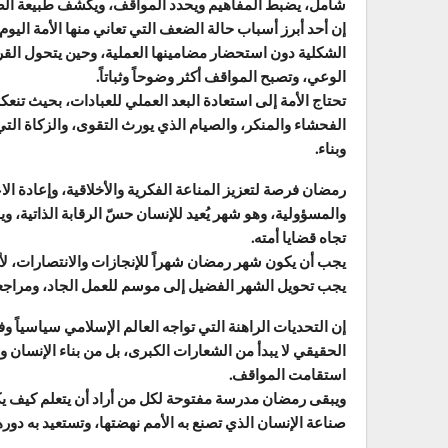
شامل، يضبط المفاهيم ويحدد المواقف، ويكشف طبيعة الصر
إن أحد أبرز أسباب حالة الضعف التي تعاني منها الأمة اليوم
الشكلية دون استحضار مضامينها العملية، وحين يتحول القرآ
الوعي، وتصبح المواقف أكثر وضوحاً وثباتاً.
تحتاج الأمة إلى استعادة البعد العملي للعبادات، بحيث تنع
الفحشاء والمنكر، والصيام الذي يورث التقوى، والزكاة الت
وبناء.
رمضان فرصة لتعزيز المناعة الفكرية والأخلاقية، وإعادة الاع
والمسؤولية، وهو شهر يُعيد للإنسان حسّ الرقابة الذاتية، 
تجاه قضايا أمته.
يجب أن يكون شهر رمضان شهراً للإنجازات والانتصارات، لأن ا
يجب تحويل الشهر الفضيل إلى موسم للعمل الجاد، ومراجعة
إن التحديات الراهنة التي تواجه العالم الإسلامي سياسياً وفك
الحقيقي لا يبدأ من الشعارات الكبرى، بل من بناء الإنسان 
استقامت المواقف.
ويبقى رمضان مدرسة مفتوحة لكل من أراد أن يتعلم كيف يك
صناعة الإنسان الذي تصنع به الأمم نهضتها، وتستعيد به دوره