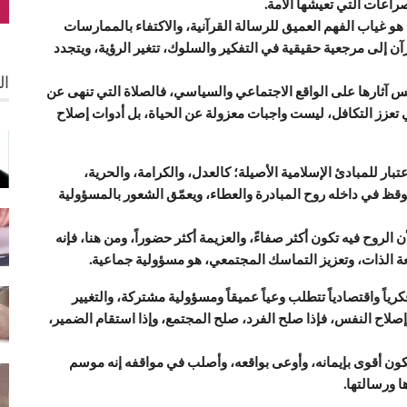
اعات التي تعيشها الأمة.
 هو غياب الفهم العميق للرسالة القرآنية، والاكتفاء بالممارسات
ن إلى مرجعية حقيقية في التفكير والسلوك، تتغير الرؤية، ويتجدد
ال
كس آثارها على الواقع الاجتماعي والسياسي، فالصلاة التي تنهى عن
ي تعزز التكافل، ليست واجبات معزولة عن الحياة، بل أدوات إصلاح
تبار للمبادئ الإسلامية الأصيلة؛ كالعدل، والكرامة، والحرية،
ويوقظ في داخله روح المبادرة والعطاء، ويعمّق الشعور بالمسؤولية
لروح فيه تكون أكثر صفاءً، والعزيمة أكثر حضوراً، ومن هنا، فإنه
 الذات، وتعزيز التماسك المجتمعي، هو مسؤولية جماعية.
رياً واقتصادياً تتطلب وعياً عميقاً ومسؤولية مشتركة، والتغيير
وإصلاح النفس، فإذا صلح الفرد، صلح المجتمع، وإذا استقام الضمير،
ون أقوى بإيمانه، وأوعى بواقعه، وأصلب في مواقفه إنه موسم
ا ورسالتها.