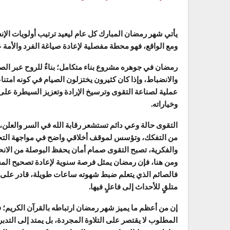
يأتي شهر رمضان المبارك كل عام ليعيد ترتيب أولويات الإنسا
ومع الواقع، فهو محطة مفصلية لإعادة صياغة الفرد والأمة
رمضان في جوهره مشروع بناء متكامل؛ بناءٌ للروح عبر الصيام و
والانضباط، وإذا كان كثيرون يختزلون الصيام في كونه امتن
عملية لصناعة التقوى وترسيخ الإرادة وتعزيز السيطرة على
وخياراته.
التقوى حالة وعي دائم تستشعر رقابة الله في السر والعلن، 
من التفكك، وتؤسس لموقف أخلاقي واضح في مواجهة التحدي
والفكرية، تصبح التقوى صمام أمان يحفظ البوصلة من الان
ومن هنا، فإن رمضان يمثل فرصة سنوية لإعادة تصحيح المسار
فالصائم الذي يتعلم ضبط شهوته ساعات طويلة، قادر على 
متلقٍ للأحداث إلى فاعلٍ فيها.
إن من أعظم ما يميز شهر رمضان ارتباطه بالقرآن الكريم؛ فه
المطلوب لا يقتصر على التلاوة المجردة، بل يمتد إلى التدبر