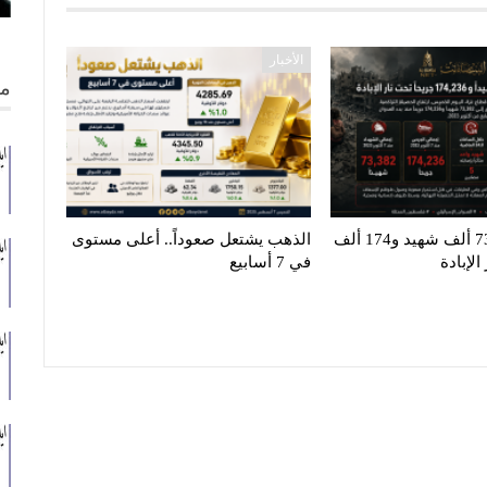
الأخبار
من
غزة تنزف.. 73 ألف شهيد و174 ألف
الذهب يشتعل صعوداً.. أعلى مستوى
لإبادة
في 7 أسابيع