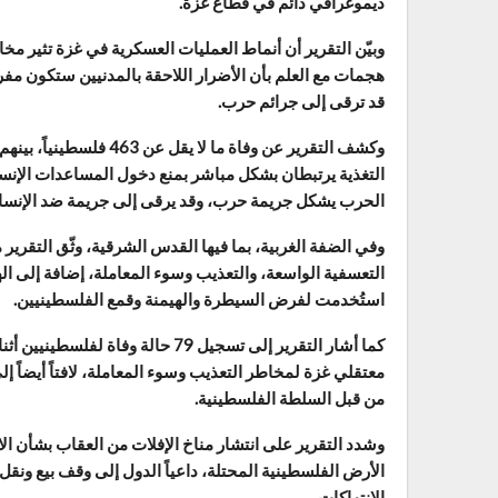
ديموغرافي دائم في قطاع غزة.
وبيّن التقرير أن أنماط العمليات العسكرية في غزة تثير مخا
هجمات مع العلم بأن الأضرار اللاحقة بالمدنيين ستكون مفرط
قد ترقى إلى جرائم حرب.
التغذية يرتبطان بشكل مباشر بمنع دخول المساعدات الإنسان
الحرب يشكل جريمة حرب، وقد يرقى إلى جريمة ضد الإنسانية أو إ
وفي الضفة الغربية، بما فيها القدس الشرقية، وثّق التقرير 
التعسفية الواسعة، والتعذيب وسوء المعاملة، إضافة إلى ال
استُخدمت لفرض السيطرة والهيمنة وقمع الفلسطينيين.
كما أشار التقرير إلى تسجيل 79 حال
معتقلي غزة لمخاطر التعذيب وسوء المعاملة، لافتاً أيضاً
من قبل السلطة الفلسطينية.
وشدد التقرير على انتشار مناخ الإفلات من العقاب بشأن ال
الأرض الفلسطينية المحتلة، داعياً الدول إلى وقف بيع ونق
الانتهاكات.