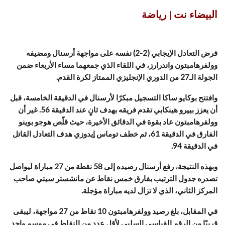
البيضاء نت | رياضة
فرض التعادل الإيجابي (2-2) نفسه على مواجهة أرسنال ومضيفه
وولفرهامبتون واندرارز، في اللقاء الذي جمعهما مساء الأربعاء ضمن
الجولة الـ27 من الدوري الإنجليزي الممتاز لكرة القدم.
وافتتح بوكايو ساكا التسجيل مبكرًا لأرسنال في الدقيقة الخامسة، قبل
أن يعزز بييرو هينكابي تقدم فريقه بهدف ثانٍ عند الدقيقة 56. غير أن
وولفرهامبتون عاد بقوة في الدقائق الأخيرة، حيث قلّص هوجو بوينو
الفارق في الدقيقة 61، ثم خطف توماس إيدوزي هدف التعادل القاتل
في الدقيقة 94.
وبهذه النتيجة، رفع أرسنال رصيده إلى 58 نقطة من 27 مباراة ليواصل
تصدره جدول الترتيب بفارق خمس نقاط عن مانشستر سيتي صاحب
المركز الثاني، الذي لا تزال لديه مباراة مؤجلة.
في المقابل، بلغ رصيد وولفرهامبتون 10 نقاط من 27 مواجهة، ليبقى
قريبًا من الرقم القياسي السلبي لأقل عدد من النقاط في موسم واحد