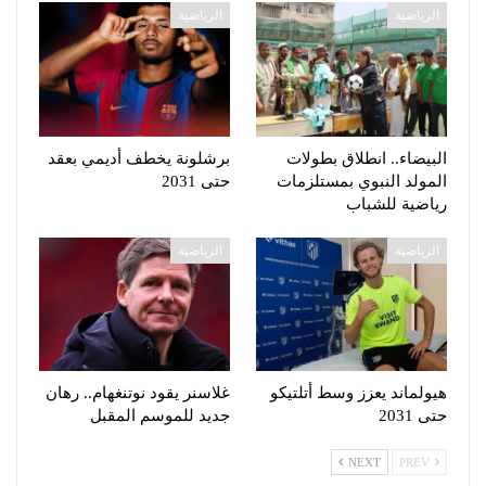
الرياضية
الرياضية
البيضاء.. انطلاق بطولات
برشلونة يخطف أديمي بعقد
المولد النبوي بمستلزمات
حتى 2031
رياضية للشباب
الرياضية
الرياضية
هيولماند يعزز وسط أتلتيكو
غلاسنر يقود نوتنغهام.. رهان
حتى 2031
جديد للموسم المقبل
NEXT
PREV