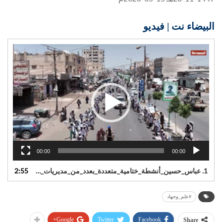
البيضاء نت | فيديو
مشغل
الفيديو
00:00
00:00
1.
عباس_حسين_أنشطة_ختامية_متعددة_بعدد_من_مديريات_البيضاء_اختتاما_للدورات
2:55
#علم_وجهاد
Google+
Twitter
Facebook
Share